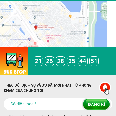
21
26
28
35
44
51
THEO DÕI DỊCH VỤ VÀ ƯU ĐÃI MỚI NHẤT TỪ PHÒNG
KHÁM CỦA CHÚNG TÔI