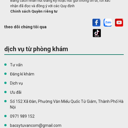
Bằng cách nhấn nút Đăng ký hoặc nút gửi thông tin đi, tôi xác
nhận đã đọc và đồng ý với các Quy định
Chính sách Quyền riêng tư
theo dõi chúng tôi qua
dịch vụ từ phòng khám
Tư vấn
Đăng kí khám
Dịch vụ
Ưu đãi
Số 152 Xã Đàn, Phường Văn Miếu Quốc Tử Giám, Thành Phố Hà
Nội
0971 989 152
bacsytuvancom@gmail.com