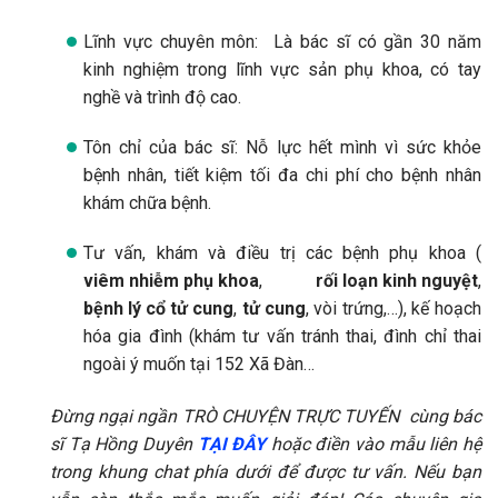
Lĩnh vực chuyên môn: Là bác sĩ có gần 30 năm
kinh nghiệm trong lĩnh vực sản phụ khoa, có tay
nghề và trình độ cao.
Tôn chỉ của bác sĩ: Nỗ lực hết mình vì sức khỏe
bệnh nhân, tiết kiệm tối đa chi phí cho bệnh nhân
khám chữa bệnh.
Tư vấn, khám và điều trị các bệnh phụ khoa (
viêm nhiễm phụ khoa
,
rối loạn kinh nguyệt
,
bệnh lý cổ tử cung
,
tử cung
, vòi trứng,…), kế hoạch
hóa gia đình (khám tư vấn tránh thai, đình chỉ thai
ngoài ý muốn tại 152 Xã Đàn…
Đừng ngại ngần TRÒ CHUYỆN TRỰC TUYẾN cùng bác
sĩ Tạ Hồng Duyên
TẠI ĐÂY
hoặc điền vào mẫu liên hệ
trong khung chat phía dưới để được tư vấn. Nếu bạn