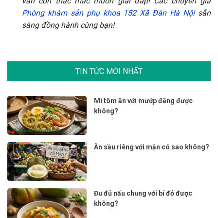
vẫn còn thắc mắc muốn giải đáp! Các chuyên gia
Phòng khám sản phụ khoa 152 Xã Đàn Hà Nội
sẵn
sàng đồng hành cùng bạn!
TIN TỨC MỚI NHẤT
Mì tôm ăn với mướp đắng được
không?
Ăn sầu riêng với mận có sao không?
Đu đủ nấu chung với bí đỏ được
không?