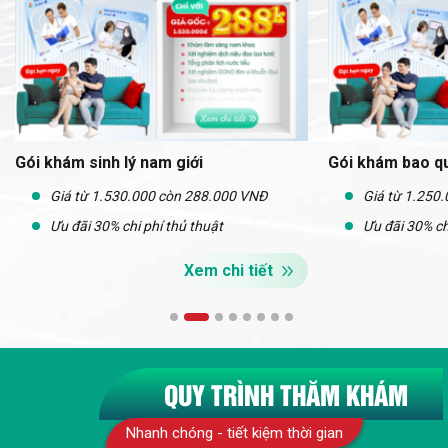
Gói khám sinh lý nam giới
Gói khám bao q
Giá từ 1.530.000 còn 288.000 VNĐ
Giá từ 1.250
Ưu đãi 30% chi phí thủ thuật
Ưu đãi 30% ch
Xem chi tiết
QUY TRÌNH THĂM KHÁM
Nhanh chóng - tiết kiệm thời gian