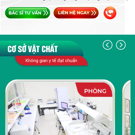
CƠ SỞ VẬT CHẤT
Không gian y tế đạt chuẩn