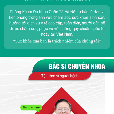
Phòng Khám Đa Khoa Quốc Tế Hà Nội tự hào là đơn vị
tiên phong trong lĩnh vực chăm sóc sức khỏe sinh sản,
hướng tới dịch vụ y tế cao cấp, toàn diện, người dân sẽ
được chăm sóc, phục vụ với những quy chuẩn quốc tế
ngay tại Việt Nam.
“Sức khỏe của bạn là trách nhiệm của chúng tôi”
BÁC SĨ CHUYÊN KHOA
Tận tâm vì người bệnh
Đang online