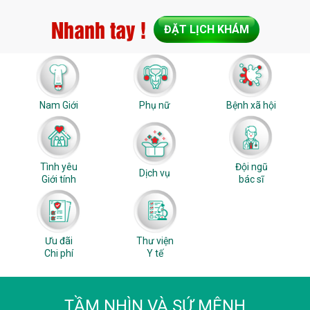
Nhanh tay !
ĐẶT LỊCH KHÁM
Nam Giới
Phụ nữ
Bệnh xã hội
Tình yêu
Đội ngũ
Dịch vụ
Giới tính
bác sĩ
Ưu đãi
Thư viện
Chi phí
Y tế
TẦM NHÌN VÀ SỨ MỆNH