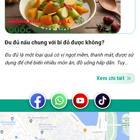
Đu đủ nấu chung với bí đỏ được không?
Đu đủ là một loại quả có vị ngọt mềm, thanh mát, được sử
dụng để chế biến nhiều món ăn, đồ uống hấp dẫn. Tuy
nhiên, không phải ai cũng biết đu đủ kỵ với gì để sử dụng
loại quả này một cách an toàn và hiệu quả. Việc kết hợp
Xem chi tiết
sai thực […]