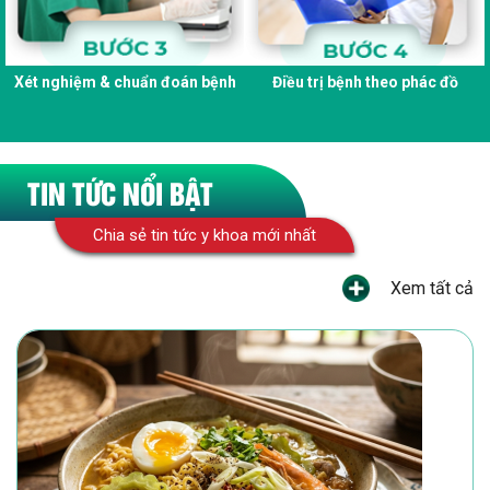
Xét nghiệm & chuẩn đoán bệnh
Điều trị bệnh theo phác đồ
TIN TỨC NỔI BẬT
Chia sẻ tin tức y khoa mới nhất
Xem tất cả