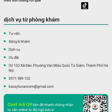
theo dõi chúng tôi qua
dịch vụ từ phòng khám
Tư vấn
Đăng kí khám
Dịch vụ
Ưu đãi
Số 152 Xã Đàn, Phường Văn Miếu Quốc Tử Giám, Thành Phố Hà
Nội
0971 989 152
bacsytuvancom@gmail.com
Quét mã QR
bên để nhanh chóng nhận
tư vấn online từ đội ngũ bác sĩ