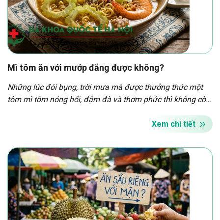
Mì tôm ăn với mướp đắng được không?
Những lúc đói bụng, trời mưa mà được thưởng thức một
tôm mì tôm nóng hổi, đậm đà và thơm phức thì không còn
gì bằng. Với hương vị thơm ngon, sự tiện dụng và dễ dàng
dự trữ, mì tôm là một món ăn được nhiều người ưa
Xem chi tiết
chuộng. Tuy nhiên, việc sử dụng […]