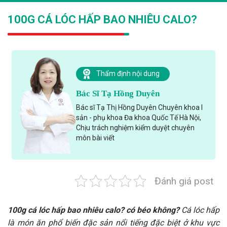
100G CÁ LÓC HẤP BAO NHIÊU CALO?
Thẩm định nội dung
Bác Sĩ Tạ Hồng Duyên
Bác sĩ Tạ Thị Hồng Duyên Chuyên khoa I
sản - phụ khoa Đa khoa Quốc Tế Hà Nội,
Chịu trách nghiệm kiểm duyệt chuyên
môn bài viết
Đánh giá post
100g cá lóc hấp bao nhiêu calo? có béo không?
Cá lóc hấp
là món ăn phổ biến đặc sản nổi tiếng đặc biệt ở khu vực