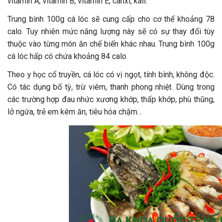
vitamin A, vitamin B, vitamin E, canxi, kali.
Trung bình 100g cá lóc sẽ cung cấp cho cơ thể khoảng 78
calo. Tuy nhiên mức năng lượng này sẽ có sự thay đổi tùy
thuộc vào từng món ăn chế biến khác nhau. Trung bình 100g
cá lóc hấp có chứa khoảng 84 calo.
Theo y học cổ truyền, cá lóc có vị ngọt, tính bình, không độc.
Có tác dụng bổ tỳ, trừ viêm, thanh phong nhiệt. Dùng trong
các trường hợp đau nhức xương khớp, thấp khớp, phù thũng,
lở ngứa, trẻ em kém ăn, tiêu hóa chậm…