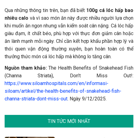
Qua những thông tin trên, bạn đã biết
100g cá lóc hấp bao
nhiêu calo
và vì sao món ăn này được nhiều người lựa chọn
khi muốn ăn ngon nhưng vẫn kiểm soát cân nặng. Cá lóc hấp
giàu đạm, ít chất béo, phù hợp với thực đơn giảm cân hoặc
ăn lành mạnh mỗi ngày. Chỉ cần kết hợp khẩu phần hợp lý và
thói quen vận động thường xuyên, bạn hoàn toàn có thể
thưởng thức món cá lóc hấp mà không lo tăng cân.
Nguồn tham khảo:
The Health Benefits of Snakehead Fish
(Channa Striata), Don’t Miss Out!:
https://www.siloamhospitals.com/en/informasi-
siloam/artikel/the-health-benefits-of-snakehead-fish-
channa-striata-dont-miss-out
. Ngày 9/12/2025.
TIN TỨC MỚI NHẤT