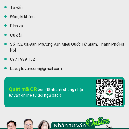
Tư vấn
Đăng kí khám
Dịch vụ
Ưu đãi
Số 152 Xã Đàn, Phường Văn Miếu Quốc Tử Giám, Thành Phố Hà
Nội
0971 989 152
bacsytuvancom@gmail.com
Quét mã QR
bên để nhanh chóng nhận
tư vấn online từ đội ngũ bác sĩ