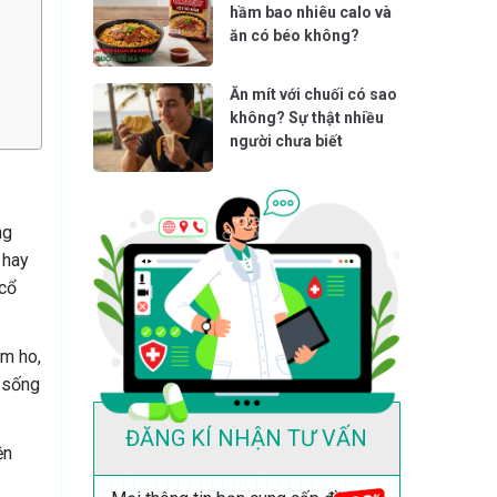
hầm bao nhiêu calo và
ăn có béo không?
Ăn mít với chuối có sao
không? Sự thật nhiều
người chưa biết
ng
 hay
 cổ
ảm ho,
ê sống
ĐĂNG KÍ NHẬN TƯ VẤN
ện