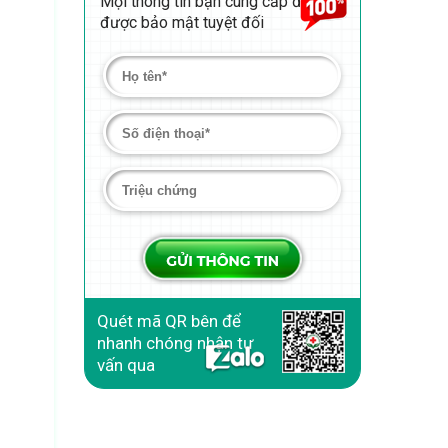
Mọi thông tin bạn cung cấp đều
được bảo mật tuyệt đối
Quét mã QR bên để
nhanh chóng nhận tư
vấn qua