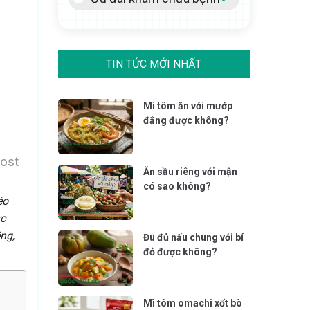
TIN TỨC MỚI NHẤT
Mì tôm ăn với mướp
đắng được không?
ost
Ăn sầu riêng với mận
có sao không?
éo
ức
êng,
Đu đủ nấu chung với bí
đỏ được không?
Mì tôm omachi xốt bò