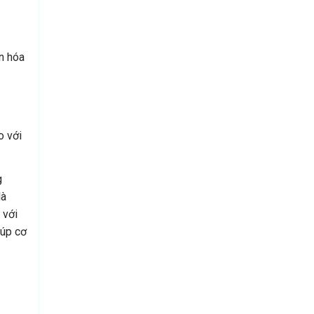
ển hóa
o với
g
là
 với
iúp cơ