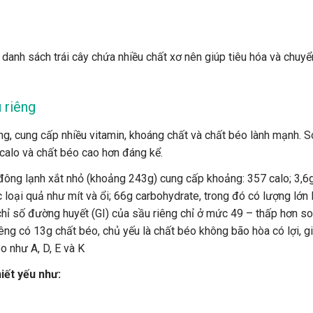
c danh sách trái cây chứa nhiều chất xơ nên giúp tiêu hóa và chuy
 riêng
ượng, cung cấp nhiều vitamin, khoáng chất và chất béo lành mạnh. S
 calo và chất béo cao hơn đáng kể.
 đông lạnh xắt nhỏ (khoảng 243g) cung cấp khoảng: 357 calo; 3,6
loại quả như mít và ổi; 66g carbohydrate, trong đó có lượng lớn 
chỉ số đường huyết (GI) của sầu riêng chỉ ở mức 49 – thấp hơn so
êng có 13g chất béo, chủ yếu là chất béo không bão hòa có lợi, g
o như A, D, E và K
iết yếu như: