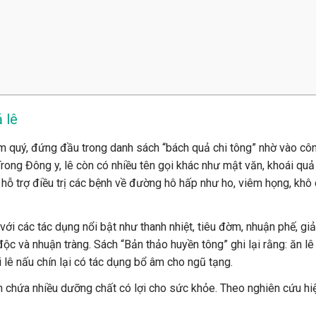
 lê
m quý, đứng đầu trong danh sách “bách quả chi tông” nhờ vào cô
Trong Đông y, lê còn có nhiều tên gọi khác như mật văn, khoái quả
 hỗ trợ điều trị các bệnh về đường hô hấp như ho, viêm họng, khô
, với các tác dụng nổi bật như thanh nhiệt, tiêu đờm, nhuận phế, gi
độc và nhuận tràng. Sách “Bản thảo huyền tông” ghi lại rằng: ăn l
i lê nấu chín lại có tác dụng bổ âm cho ngũ tạng.
òn chứa nhiều dưỡng chất có lợi cho sức khỏe. Theo nghiên cứu hi