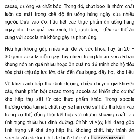
cacao, đường và chất béo. Trong đó, chất béo là nhóm chất
luôn có mặt trong chế độ ăn uống hàng ngày của nhiều
người. Dựa vào đó, hầu hết các thực phẩm ăn uống hàng
ngày như hoa quả, rau xanh, thịt, rượu bia,… đều có thể ăn
cùng với socola mà không gây ra phản ứng.
Nếu bạn không gặp nhiều vấn đề về sức khỏe, hãy ăn 20 –
30 gram socola mỗi ngày. Tuy nhiên, trong khi ăn socola bạn
không nên ăn quá nhiều hoặc ăn quá no để tránh cho hệ tiêu
hóa phải chịu áp lực lớn, dẫn đến đau bụng, đầy hơi, khó tiêu
Về khía cạnh hấp thu dinh dưỡng, nhiều chuyên gia khuyến
cáo, thành phần bột cacao trong socola sẽ khiến cho cơ thể
khó hấp thụ sắt từ các thực phẩm khác. Trong socola
thường chứa tannat, chất này sẽ hạn chế sự hấp thu kẽm vào
trong cơ thể, đồng thời kết hợp với những khoáng chất tạo
tình trạng thiếu hụt dinh dưỡng. Chính vì vậy, khi đang gặp
tình trạng về khả ăng hấp thụ khoáng chất, hãy tránh ăn
socola với các loại thịt đỏ hoặc hải sản.
Rút gọn bằng AI