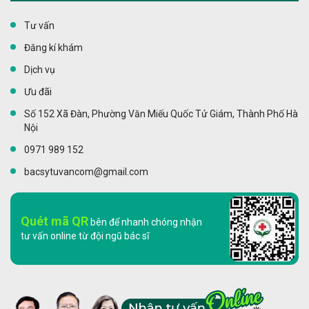
Tư vấn
Đăng kí khám
Dịch vụ
Ưu đãi
Số 152 Xã Đàn, Phường Văn Miếu Quốc Tử Giám, Thành Phố Hà
Nội
0971 989 152
bacsytuvancom@gmail.com
Quét mã QR
bên để nhanh chóng nhận
tư vấn online từ đội ngũ bác sĩ