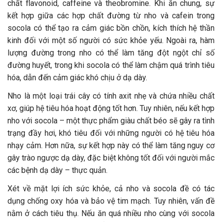
chất flavonoid, caffeine và theobromine. Khi ăn chung, sự
kết hợp giữa các hợp chất đường từ nho và cafein trong
socola có thể tạo ra cảm giác bồn chồn, kích thích hệ thần
kinh đối với một số người có sức khỏe yếu. Ngoài ra, hàm
lượng đường trong nho có thể làm tăng đột ngột chỉ số
đường huyết, trong khi socola có thể làm chậm quá trình tiêu
hóa, dẫn đến cảm giác khó chịu ở dạ dày.
Nho là một loại trái cây có tính axit nhẹ và chứa nhiều chất
xơ, giúp hệ tiêu hóa hoạt động tốt hơn. Tuy nhiên, nếu kết hợp
nho với socola – một thực phẩm giàu chất béo sẽ gây ra tình
trạng đầy hơi, khó tiêu đối với những người có hệ tiêu hóa
nhạy cảm. Hơn nữa, sự kết hợp này có thể làm tăng nguy cơ
gây trào ngược dạ dày, đặc biệt không tốt đối với người mắc
các bệnh dạ dày – thực quản.
Xét về mặt lợi ích sức khỏe, cả nho và socola đề có tác
dụng chống oxy hóa và bảo vệ tim mạch. Tuy nhiên, vấn đề
nằm ở cách tiêu thụ. Nếu ăn quá nhiều nho cùng với socola