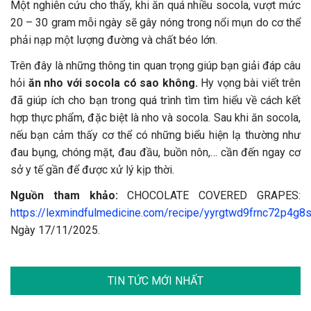
Một nghiên cứu cho thấy, khi ăn quá nhiều socola, vượt mức
20 – 30 gram mỗi ngày sẽ gây nóng trong nổi mụn do cơ thể
phải nạp một lượng đường và chất béo lớn.
Trên đây là những thông tin quan trọng giúp bạn giải đáp câu
hỏi
ăn nho với socola có sao không.
Hy vọng bài viết trên
đã giúp ích cho bạn trong quá trình tìm tìm hiểu về cách kết
hợp thực phẩm, đặc biệt là nho và socola. Sau khi ăn socola,
nếu bạn cảm thấy cơ thể có những biểu hiện lạ thường như
đau bụng, chóng mặt, đau đầu, buồn nôn,… cần đến ngay cơ
sở y tế gần để được xử lý kịp thời.
Nguồn tham khảo:
CHOCOLATE COVERED GRAPES:
https://lexmindfulmedicine.com/recipe/yyrgtwd9frnc72p4g8
Ngày 17/11/2025.
TIN TỨC MỚI NHẤT