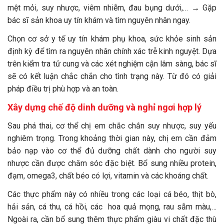
mệt mỏi, suy nhược, viêm nhiễm, đau bụng dưới,… → Gặp
bác sĩ sản khoa uy tín khám và tìm nguyên nhân ngay.
Chọn cơ sở y tế uy tín khám phụ khoa, sức khỏe sinh sản
định kỳ để tìm ra nguyên nhân chính xác trễ kinh nguyệt. Dựa
trên kiểm tra tử cung và các xét nghiệm cận lâm sàng, bác sĩ
sẽ có kết luận chắc chắn cho tình trạng này. Từ đó có giải
pháp điều trị phù hợp và an toàn.
Xây dựng chế độ dinh dưỡng và nghỉ ngơi hợp lý
Sau phá thai, cơ thể chị em chắc chắn suy nhược, suy yếu
nghiêm trọng. Trong khoảng thời gian này, chị em cần đảm
bảo nạp vào cơ thể đủ dưỡng chất dành cho người suy
nhược cần được chăm sóc đặc biệt. Bổ sung nhiều protein,
đạm, omega3, chất béo có lợi, vitamin và các khoáng chất.
Các thực phẩm này có nhiều trong các loại cá béo, thịt bò,
hải sản, cá thu, cá hồi, các hoa quả mọng, rau sẫm màu,…
Ngoài ra, cần bổ sung thêm thực phẩm giàu vi chất đặc thù