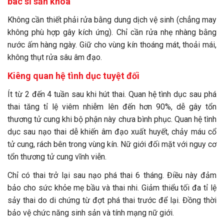
bác sĩ sản khoa
Không cần thiết phải rửa bằng dung dịch vệ sinh (chẳng may
không phù hợp gây kích ứng). Chỉ cần rửa nhẹ nhàng bằng
nước ấm hàng ngày. Giữ cho vùng kín thoáng mát, thoải mái,
không thụt rửa sâu âm đạo.
Kiêng quan hệ tình dục tuyệt đối
Ít từ 2 đến 4 tuần sau khi hút thai. Quan hệ tình dục sau phá
thai tăng tỉ lệ viêm nhiễm lên đến hơn 90%, dễ gây tổn
thương tử cung khi bộ phận này chưa bình phục. Quan hệ tình
dục sau nạo thai dễ khiến âm đạo xuất huyết, chảy máu cổ
tử cung, rách bên trong vùng kín. Nữ giới đối mặt với nguy cơ
tổn thương tử cung vĩnh viễn.
Chỉ có thai trở lại sau nạo phá thai 6 tháng. Điều này đảm
bảo cho sức khỏe mẹ bầu và thai nhi. Giảm thiểu tối đa tỉ lệ
sảy thai do di chứng từ đợt phá thai trước để lại. Đồng thời
bảo vệ chức năng sinh sản và tính mạng nữ giới.