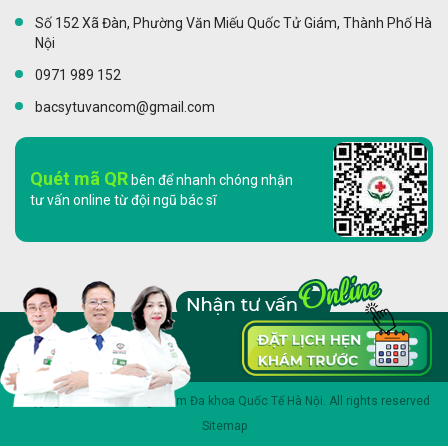
Số 152 Xã Đàn, Phường Văn Miếu Quốc Tử Giám, Thành Phố Hà
Nội
0971 989 152
bacsytuvancom@gmail.com
Quét mã QR
bên để nhanh chóng nhận
tư vấn online từ đội ngũ bác sĩ
Copyright 2023 © Phòng khám Đa khoa Quốc Tế Hà Nội. All rights reserved
Sitemap