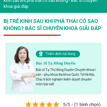
kinh sau khi phá thai có sao không? Bác sĩ chuyên
khoa giải đáp
BỊ TRỄ KINH SAU KHI PHÁ THAI CÓ SAO
KHÔNG? BÁC SĨ CHUYÊN KHOA GIẢI ĐÁP
Thẩm định nội dung
Bác Sĩ Tạ Hồng Duyên
Bác sĩ Tạ Thị Hồng Duyên Chuyên khoa I
sản - phụ khoa Đa khoa Quốc Tế Hà Nội,
Chịu trách nghiệm kiểm duyệt chuyên
môn bài viết
5/5 - (1 bình chọn)