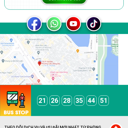
21
26
28
35
44
51
THEO DÕI DỊCH VỤ VÀ ƯU ĐÃI MỚI NHẤT TỪ PHÒNG