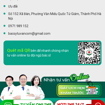
Ưu đãi
Số 152 Xã Đàn, Phường Văn Miếu Quốc Tử Giám, Thành Phố Hà
Nội
0971 989 152
bacsytuvancom@gmail.com
Quét mã QR
bên để nhanh chóng nhận
tư vấn online từ đội ngũ bác sĩ
Copyright 2023 © Phòng khám Đa khoa Quốc Tế Hà Nội. All rights reserved