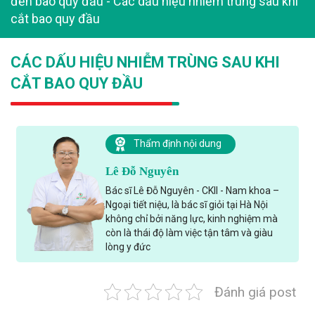
đến bao quy đầu
-
Các dấu hiệu nhiễm trùng sau khi
cắt bao quy đầu
CÁC DẤU HIỆU NHIỄM TRÙNG SAU KHI
CẮT BAO QUY ĐẦU
Thẩm định nội dung
Lê Đỗ Nguyên
Bác sĩ Lê Đỗ Nguyên - CKII - Nam khoa –
Ngoại tiết niệu, là bác sĩ giỏi tại Hà Nội
không chỉ bởi năng lực, kinh nghiệm mà
còn là thái độ làm việc tận tâm và giàu
lòng y đức
Đánh giá post