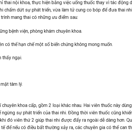
hỉ thai nội khoa, thực hiện bằng việc uống thuốc thay vì tác động 
nhi chấm dứt sự phát triển, vừa làm tử cung co bóp để đưa thai nh
 trình mang thai có những ưu điểm sau:
hững bệnh viện, phòng khám chuyên khoa.
nên có thể hạn chế một số biến chứng không mong muốn.
 thấy ngại.
 mặt tâm lý.
ĩ chuyên khoa cấp, gồm 2 loại khác nhau. Hai viên thuốc này dùng
 ngừng sự phát triển của thai nhi. Đồng thời viên thuốc cũng khiến
 khi đó viên thứ 2 giúp thai nhi được đẩy ra ngoài dễ dàng hơn. Q
y tế để nếu có điều bất thường xảy ra, các chuyên gia có thể can t