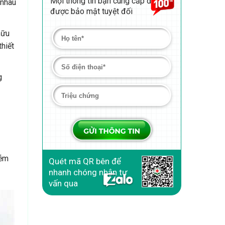
Mọi thông tin bạn cung cấp đều
 nhau
được bảo mật tuyệt đối
hữu
thiết
g
iễm
Quét mã QR bên để
nhanh chóng nhận tư
vấn qua