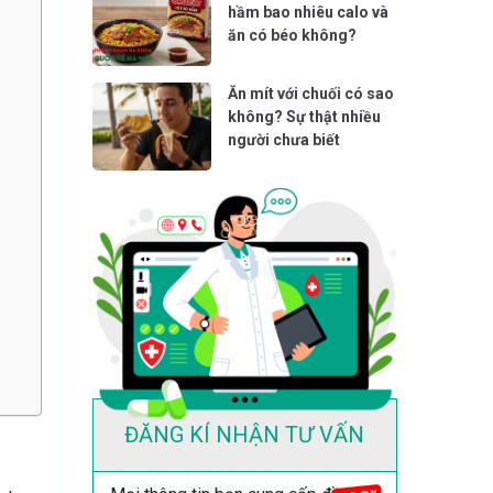
hầm bao nhiêu calo và
ăn có béo không?
Ăn mít với chuối có sao
không? Sự thật nhiều
người chưa biết
ĐĂNG KÍ NHẬN TƯ VẤN