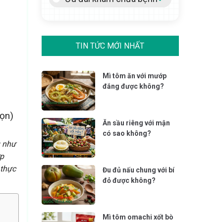
TIN TỨC MỚI NHẤT
Mì tôm ăn với mướp
đắng được không?
họn)
Ăn sầu riêng với mận
có sao không?
ụ như
ợp
 thực
Đu đủ nấu chung với bí
đỏ được không?
Mì tôm omachi xốt bò