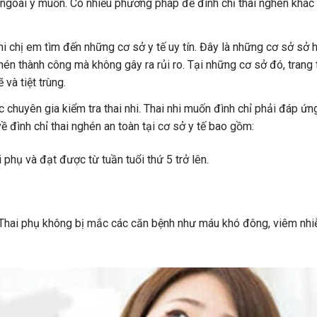
ỳ ngoài ý muốn. Có nhiều phương pháp để đình chỉ thai nghén khác
hi chị em tìm đến những cơ sở y tế uy tín. Đây là những cơ sở sở 
hén thành công mà không gây ra rủi ro. Tại những cơ sở đó, trang 
và tiệt trùng.
c chuyên gia kiểm tra thai nhi. Thai nhi muốn đình chỉ phải đáp ứn
ề đình chỉ thai nghén an toàn tại cơ sở y tế bao gồm:
 phụ và đạt được từ tuần tuổi thứ 5 trở lên.
 Thai phụ không bị mắc các căn bệnh như máu khó đông, viêm nh