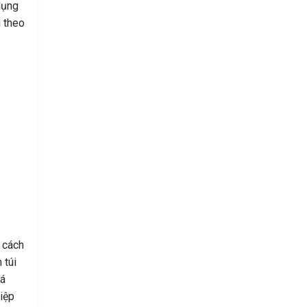
dụng
i theo
 cách
 túi
uá
hiệp