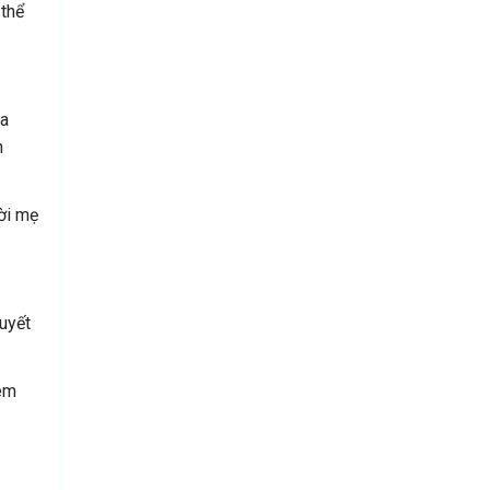
 thể
ửa
h
ười mẹ
huyết
xem