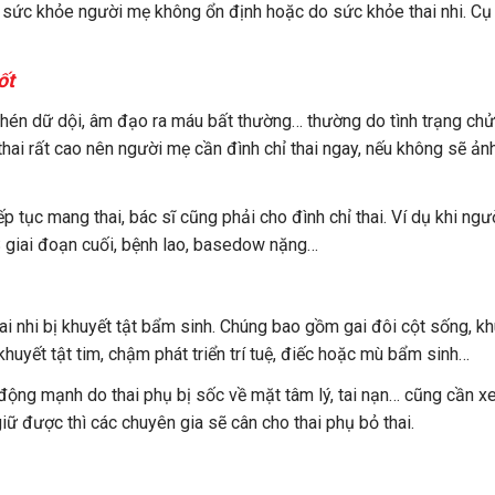
ừ sức khỏe người mẹ không ổn định hoặc do sức khỏe thai nhi. Cụ
ốt
hén dữ dội, âm đạo ra máu bất thường… thường do tình trạng ch
thai rất cao nên người mẹ cần đình chỉ thai ngay, nếu không sẽ ản
p tục mang thai, bác sĩ cũng phải cho đình chỉ thai. Ví dụ khi ng
 giai đoạn cuối, bệnh lao, basedow nặng…
hai nhi bị khuyết tật bẩm sinh. Chúng bao gồm gai đôi cột sống, k
khuyết tật tim, chậm phát triển trí tuệ, điếc hoặc mù bẩm sinh…
 động mạnh do thai phụ bị sốc về mặt tâm lý, tai nạn… cũng cần 
iữ được thì các chuyên gia sẽ cân cho thai phụ bỏ thai.