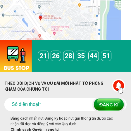
21
26
28
35
44
51
THEO DÕI DỊCH VỤ VÀ ƯU ĐÃI MỚI NHẤT TỪ PHÒNG
KHÁM CỦA CHÚNG TÔI
Bằng cách nhấn nút Đăng ký hoặc nút gửi thông tin đi, tôi xác
nhận đã đọc và đồng ý với các Quy định
Chính sách Quyền riêng tư