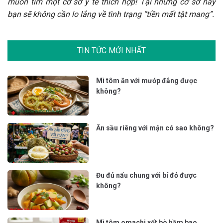
muốn tìm một cơ sở y tế thích hợp! Tại những cơ sở này
bạn sẽ không cần lo lắng về tình trạng “tiền mất tật mang”.
TIN TỨC MỚI NHẤT
Mì tôm ăn với mướp đắng được
không?
Ăn sầu riêng với mận có sao không?
Đu đủ nấu chung với bí đỏ được
không?
Mì tôm omachi xốt bò hầm bao