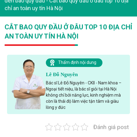
đến bao quy đầu
-
Cắt bao quy đầu ở đâu top 10 địa
chỉ an toàn uy tín Hà Nội
CẮT BAO QUY ĐẦU Ở ĐÂU TOP 10 ĐỊA CHỈ
AN TOÀN UY TÍN HÀ NỘI
Thẩm định nội dung
Lê Đỗ Nguyên
Bác sĩ Lê Đỗ Nguyên - CKII - Nam khoa –
Ngoại tiết niệu, là bác sĩ giỏi tại Hà Nội
không chỉ bởi năng lực, kinh nghiệm mà
còn là thái độ làm việc tận tâm và giàu
lòng y đức
Đánh giá post