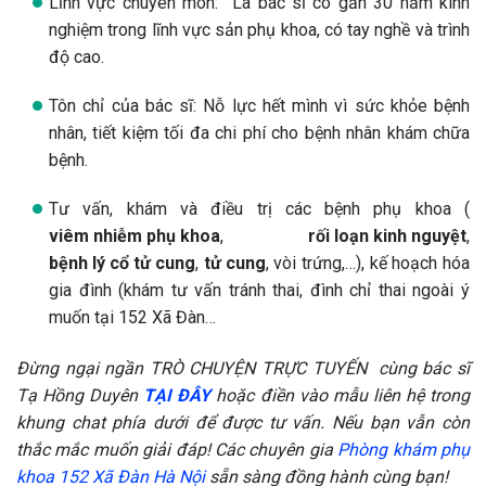
TẠI ĐÂY
Bài viết được sự tham vấn của:
BS Tạ Hồng Duyên
Bác sĩ
chuyên khoa I Sản phụ khoa
Tốt nghiệp Học viện Quân y ngành Sản phụ khoa (năm
1990)
Tốt nghiệp Bác sĩ chuyên khoa I tại
Đại học Y Hà Nội
.
Chuyên tư vấn, khám và điều trị các bệnh phụ khoa:
Chức vụ: Bác sĩ
Chuyên khoa phụ khoa
tại
Phòng khám đa khoa quốc tế Hà Nội – 152 Xã Đàn
.
Lĩnh vực chuyên môn: Là bác sĩ có gần 30 năm kinh
nghiệm trong lĩnh vực sản phụ khoa, có tay nghề và trình
độ cao.
Tôn chỉ của bác sĩ: Nỗ lực hết mình vì sức khỏe bệnh
nhân, tiết kiệm tối đa chi phí cho bệnh nhân khám chữa