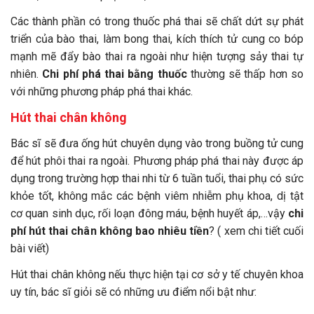
Các thành phần có trong thuốc phá thai sẽ chất dứt sự phát
triển của bào thai, làm bong thai, kích thích tử cung co bóp
mạnh mẽ đẩy bào thai ra ngoài như hiện tượng sảy thai tự
nhiên.
Chi phí phá thai bằng thuốc
thường sẽ thấp hơn so
với những phương pháp phá thai khác.
Hút thai chân không
Bác sĩ sẽ đưa ống hút chuyên dụng vào trong buồng tử cung
để hút phôi thai ra ngoài. Phương pháp phá thai này được áp
dụng trong trường hợp thai nhi từ 6 tuần tuổi, thai phụ có sức
khỏe tốt, không mắc các bệnh viêm nhiễm phụ khoa, dị tật
cơ quan sinh dục, rối loạn đông máu, bệnh huyết áp,…vậy
chi
phí hút thai chân không bao nhiêu tiền
? ( xem chi tiết cuối
bài viết)
Hút thai chân không nếu thực hiện tại cơ sở y tế chuyên khoa
uy tín, bác sĩ giỏi sẽ có những ưu điểm nổi bật như: