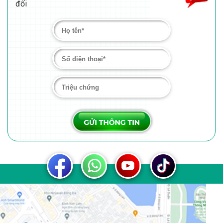
ĐĂNG KÍ NHẬN TƯ VẤN
Mọi thông tin bạn cung cấp đều được bảo mật tuyệt
đối