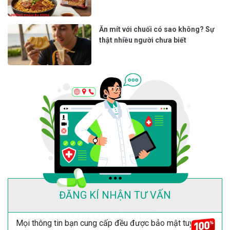
không?
Ăn sầu riêng với mận có sao không?
Đu đủ nấu chung với bí đỏ được
không?
Mì tôm omachi xốt bò hầm bao
nhiêu calo và ăn có béo không?
Ăn mít với chuối có sao không? Sự
thật nhiều người chưa biết