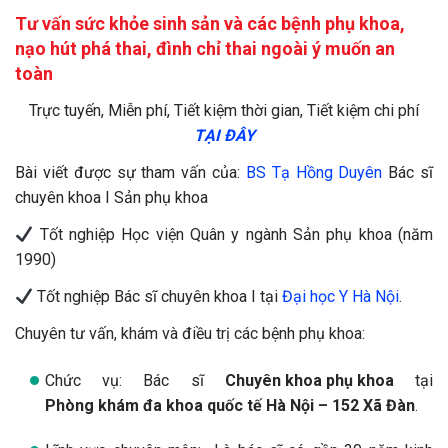
phòng khám được bảo mật tối đa.
Thời gian làm việc của phòng khám linh hoạt, đáp ứng
đủ tiêu chí, nhu cầu của bệnh nhân khi tới khám.
Hy vọng những thông tin chia sẻ trên đây đã giúp bạn nắm
được chi phí phá thai. Mọi câu hỏi thắc mắc liên quan cần
chuyên gia y tế giải đáp, bạn hãy gọi qua số:
024.39.152.152
hoặc click chọn [
TƯ VẤN MIỄN PHÍ
].
Tư vấn sức khỏe sinh sản và các bệnh phụ khoa,
nạo hút phá thai, đình chỉ thai ngoài ý muốn an
toàn
Trực tuyến, Miễn phí, Tiết kiệm thời gian, Tiết kiệm chi phí