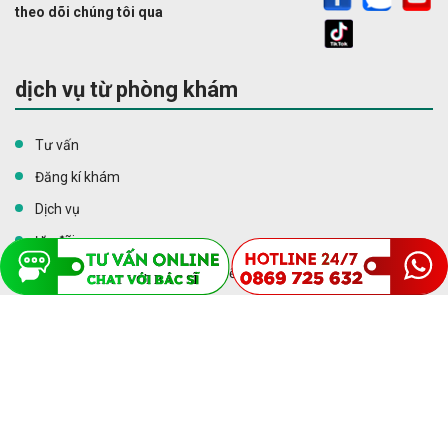
21
26
28
35
44
51
THEO DÕI DỊCH VỤ VÀ ƯU ĐÃI MỚI NHẤT TỪ PHÒNG
KHÁM CỦA CHÚNG TÔI
Bằng cách nhấn nút Đăng ký hoặc nút gửi thông tin đi, tôi xác
nhận đã đọc và đồng ý với các Quy định
Chính sách Quyền riêng tư
theo dõi chúng tôi qua
dịch vụ từ phòng khám