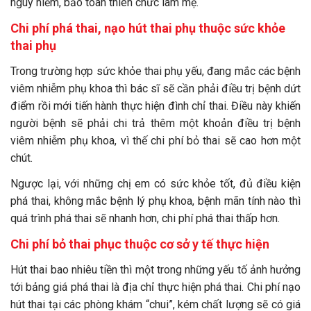
nguy hiểm, bảo toàn thiên chức làm mẹ.
Chi phí phá thai, nạo hút thai phụ thuộc sức khỏe
thai phụ
Trong trường hợp sức khỏe thai phụ yếu, đang mắc các bệnh
viêm nhiễm phụ khoa thì bác sĩ sẽ cần phải điều trị bệnh dứt
điểm rồi mới tiến hành thực hiện đình chỉ thai. Điều này khiến
người bệnh sẽ phải chi trả thêm một khoản điều trị bệnh
viêm nhiễm phụ khoa, vì thế chi phí bỏ thai sẽ cao hơn một
chút.
Ngược lại, với những chị em có sức khỏe tốt, đủ điều kiện
phá thai, không mắc bệnh lý phụ khoa, bệnh mãn tính nào thì
quá trình phá thai sẽ nhanh hơn, chi phí phá thai thấp hơn.
Chi phí bỏ thai phục thuộc cơ sở y tế thực hiện
Hút thai bao nhiêu tiền thì một trong những yếu tố ảnh hưởng
tới bảng giá phá thai là địa chỉ thực hiện phá thai. Chi phí nạo
hút thai tại các phòng khám “chui”, kém chất lượng sẽ có giá