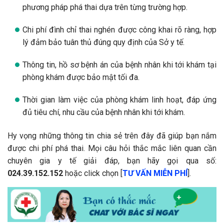
Đội ngũ bác sĩ, chuyên gia sản phụ khoa nhiều năm kinh
nghiệm, chuyên môn giỏi trong việc đình chỉ thai nghén
an toàn.
Quy trình phá thai an toàn, khoa học theo đúng quy định
của Sở y tế
Hệ thống trang thiết bị y tế, máy móc được đầu tư đầy
đủ, hiện đại.
Áp dụng các công nghệ, kỹ thuật hiện đại trong phá thai.
Thai phụ sẽ được bác sĩ tư vấn cụ thể, chi tiết về
phương pháp phá thai dựa trên từng trường hợp.
Chi phí đình chỉ thai nghén được công khai rõ ràng, hợp
lý đảm bảo tuân thủ đúng quy định của Sở y tế.
Thông tin, hồ sơ bệnh án của bệnh nhân khi tới khám tại