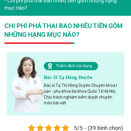
-
Chi phí phá thai bao nhiêu tiền gồm những hạng
mục nào?
CHI PHÍ PHÁ THAI BAO NHIÊU TIỀN GỒM
NHỮNG HẠNG MỤC NÀO?
Thẩm định nội dung
Bác Sĩ Tạ Hồng Duyên
Bác sĩ Tạ Thị Hồng Duyên Chuyên khoa I
sản - phụ khoa Đa khoa Quốc Tế Hà Nội,
Chịu trách nghiệm kiểm duyệt chuyên
môn bài viết
5/5 - (39 bình chọn)