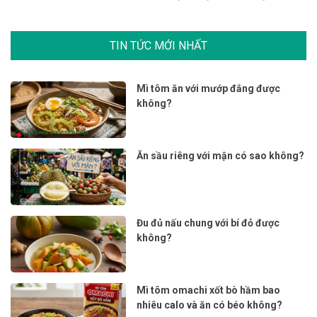
bệnh.
Tư vấn, khám và điều trị các bệnh phụ khoa (
viêm nhiễm phụ khoa
,
rối loạn kinh nguyệt
,
bệnh lý cổ tử cung
,
tử cung
, vòi trứng,…), kế hoạch hóa
gia đình (khám tư vấn tránh thai, đình chỉ thai ngoài ý
muốn tại 152 Xã Đàn…
Đừng ngại ngần TRÒ CHUYỆN TRỰC TUYẾN cùng bác sĩ
Tạ Hồng Duyên
TẠI ĐÂY
hoặc điền vào mẫu liên hệ trong
khung chat phía dưới để được tư vấn. Nếu bạn vẫn còn
thắc mắc muốn giải đáp! Các chuyên gia
Phòng khám phụ
khoa 152 Xã Đàn Hà Nội
sẵn sàng đồng hành cùng bạn!
TIN TỨC MỚI NHẤT
Mì tôm ăn với mướp đắng được