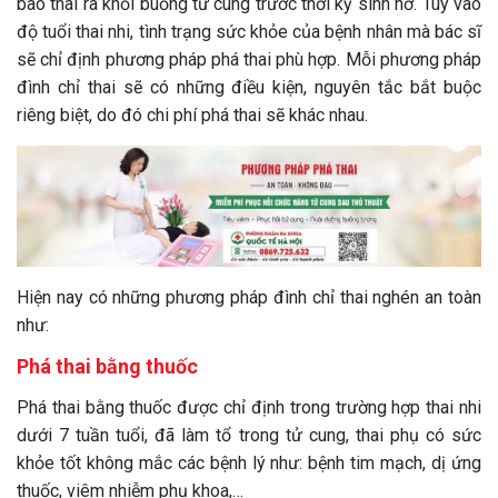
bào thai ra khỏi buồng tử cung trước thời kỳ sinh nở. Tùy vào
độ tuổi thai nhi, tình trạng sức khỏe của bệnh nhân mà bác sĩ
sẽ chỉ định phương pháp phá thai phù hợp. Mỗi phương pháp
đình chỉ thai sẽ có những điều kiện, nguyên tắc bắt buộc
riêng biệt, do đó chi phí phá thai sẽ khác nhau.
Hiện nay có những phương pháp đình chỉ thai nghén an toàn
như:
Phá thai bằng thuốc
Phá thai bằng thuốc được chỉ định trong trường hợp thai nhi
dưới 7 tuần tuổi, đã làm tổ trong tử cung, thai phụ có sức
khỏe tốt không mắc các bệnh lý như: bệnh tim mạch, dị ứng
thuốc, viêm nhiễm phụ khoa,…