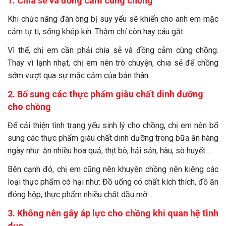
1. Chia sẻ và đồng cảm cùng chồng
Khi chức năng đàn ông bị suy yếu sẽ khiến cho anh em mặc
cảm tự ti, sống khép kín. Thậm chí còn hay cáu gắt.
Vì thế, chị em cần phải chia sẻ và đồng cảm cùng chồng.
Thay vì lạnh nhạt, chị em nên trò chuyện, chia sẻ để chồng
sớm vượt qua sự mặc cảm của bản thân.
2. Bổ sung các thực phẩm giàu chất dinh dưỡng
cho chồng
Để cải thiện tình trạng yếu sinh lý cho chồng, chị em nên bổ
sung các thực phẩm giàu chất dinh dưỡng trong bữa ăn hàng
ngày như: ăn nhiều hoa quả, thịt bò, hải sản, hàu, sò huyết…
Bên cạnh đó, chị em cũng nên khuyên chồng nên kiêng các
loại thực phẩm có hại như: Đồ uống có chất kích thích, đồ ăn
đóng hộp, thực phẩm nhiều chất dầu mỡ…
3. Không nên gây áp lực cho chồng khi quan hệ tình
dục