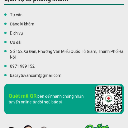
Tư vấn
Đăng kí khám
Dịch vụ
Ưu đãi
Số 152 Xã Đàn, Phường Văn Miếu Quốc Tử Giám, Thành Phố Hà
Nội
0971 989 152
bacsytuvancom@gmail.com
Quét mã QR
bên để nhanh chóng nhận
tư vấn online từ đội ngũ bác sĩ