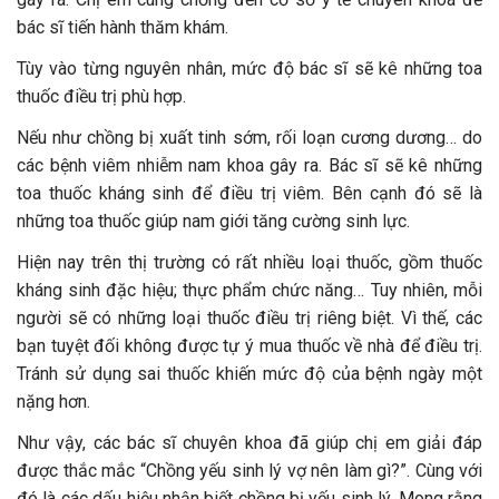
bác sĩ tiến hành thăm khám.
Tùy vào từng nguyên nhân, mức độ bác sĩ sẽ kê những toa
thuốc điều trị phù hợp.
Nếu như chồng bị xuất tinh sớm, rối loạn cương dương… do
các bệnh viêm nhiễm nam khoa gây ra. Bác sĩ sẽ kê những
toa thuốc kháng sinh để điều trị viêm. Bên cạnh đó sẽ là
những toa thuốc giúp nam giới tăng cường sinh lực.
Hiện nay trên thị trường có rất nhiều loại thuốc, gồm thuốc
kháng sinh đặc hiệu; thực phẩm chức năng… Tuy nhiên, mỗi
người sẽ có những loại thuốc điều trị riêng biệt. Vì thế, các
bạn tuyệt đối không được tự ý mua thuốc về nhà để điều trị.
Tránh sử dụng sai thuốc khiến mức độ của bệnh ngày một
nặng hơn.
Như vậy, các bác sĩ chuyên khoa đã giúp chị em giải đáp
được thắc mắc “Chồng yếu sinh lý vợ nên làm gì?”. Cùng với
đó là các dấu hiệu nhận biết chồng bị yếu sinh lý. Mong rằng