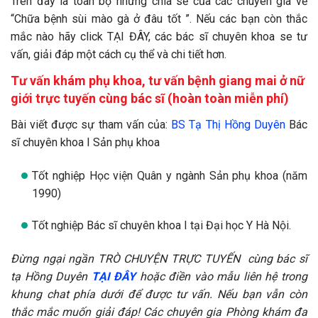
Trên đây là toàn bộ những chia sẻ của các chuyên gia về
“Chữa bệnh sùi mào gà ở đâu tốt ”. Nếu các bạn còn thắc
mắc nào hãy click TẠI ĐÂY, các bác sĩ chuyên khoa se tư
vấn, giải đáp một cách cụ thể và chi tiết hơn.
Tư vấn khám phụ khoa, tư vấn bệnh giang mai ở nữ
giới trực tuyến cùng bác sĩ (hoàn toàn miễn phí)
Bài viết được sự tham vấn của:
BS Tạ Thị Hồng Duyên
Bác
sĩ chuyên khoa I Sản phụ khoa
Tốt nghiệp Học viện Quân y ngành Sản phụ khoa (năm
1990)
Tốt nghiệp Bác sĩ chuyên khoa I tại Đại học Y Hà Nội.
Đừng ngại ngần TRÒ CHUYỆN TRỰC TUYẾN cùng bác sĩ
tạ Hồng Duyên
TẠI ĐÂY
hoặc điền vào mẫu liên hệ trong
khung chat phía dưới để được tư vấn. Nếu bạn vẫn còn
thắc mắc muốn giải đáp! Các chuyên gia Phòng khám đa