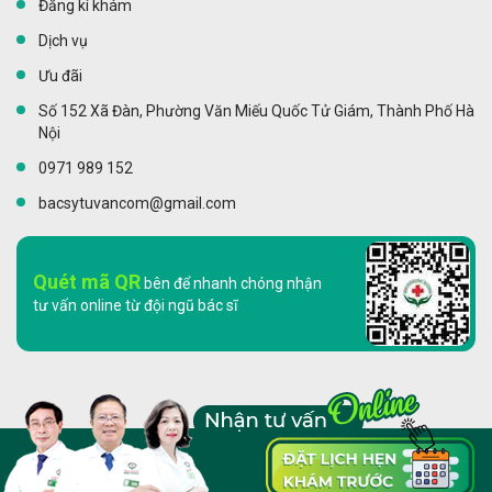
Đăng kí khám
Dịch vụ
Ưu đãi
Số 152 Xã Đàn, Phường Văn Miếu Quốc Tử Giám, Thành Phố Hà
Nội
0971 989 152
bacsytuvancom@gmail.com
Quét mã QR
bên để nhanh chóng nhận
tư vấn online từ đội ngũ bác sĩ