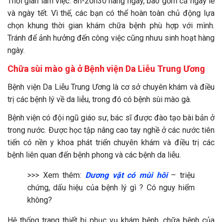
Thời gian làm việc: 8h-20h30 hàng ngày, bao gồm cả ngày lễ
và ngày tết. Vì thế, các bạn có thể hoàn toàn chủ động lựa
chọn khung thời gian khám chữa bệnh phù hợp với mình.
Tránh để ảnh hưởng đến công việc cũng nhưu sinh hoạt hàng
ngày.
Chữa sùi mào gà ở Bệnh viện Da Liễu Trung Ương
Bệnh viện Da Liễu Trung Ương là cơ sở chuyên khám và điều
trị các bệnh lý về da liễu, trong đó có bệnh sùi mào gà.
Bệnh viện có đội ngũ giáo sư, bác sĩ được đào tạo bài bản ở
trong nước. Được học tập nâng cao tay nghề ở các nước tiên
tiến có nền y khoa phát triển chuyên khám và điều trị các
bệnh liên quan đến bệnh phong và các bệnh da liễu.
>>> Xem thêm:
Dương vật có mùi hôi
– triệu
chứng, dấu hiệu của bệnh lý gì ? Có nguy hiểm
không?
Hệ thống trang thiết bị phục vụ khám bệnh, chữa bệnh của