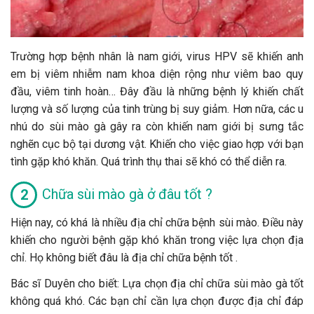
Trường hợp bệnh nhân là nam giới, virus HPV sẽ khiến anh
em bị viêm nhiễm nam khoa diện rộng như viêm bao quy
đầu, viêm tinh hoàn… Đây đầu là những bệnh lý khiến chất
lượng và số lượng của tinh trùng bị suy giảm. Hơn nữa, các u
nhú do sùi mào gà gây ra còn khiến nam giới bị sưng tắc
nghẽn cục bộ tại dương vật. Khiến cho việc giao hợp với bạn
tình gặp khó khăn. Quá trình thụ thai sẽ khó có thể diễn ra.
Chữa sùi mào gà ở đâu tốt ?
Hiện nay, có khá là nhiều địa chỉ chữa bệnh sùi mào. Điều này
khiến cho người bệnh gặp khó khăn trong việc lựa chọn địa
chỉ. Họ không biết đâu là địa chỉ chữa bệnh tốt .
Bác sĩ Duyên cho biết: Lựa chọn địa chỉ chữa sùi mào gà tốt
không quá khó. Các bạn chỉ cần lựa chọn được địa chỉ đáp