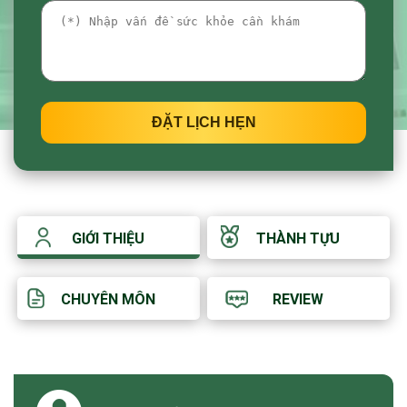
ĐẶT LỊCH HẸN
GIỚI THIỆU
THÀNH TỰU
CHUYÊN MÔN
REVIEW