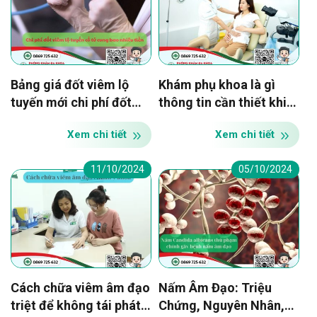
Bảng giá đốt viêm lộ
Khám phụ khoa là gì
tuyến mới chi phí đốt
thông tin cần thiết khi
hết bao nhiêu tiền
đi khám phụ khoa định
Xem chi tiết
Xem chi tiết
kỳ
11/10/2024
05/10/2024
Cách chữa viêm âm đạo
Nấm Âm Đạo: Triệu
triệt để không tái phát,
Chứng, Nguyên Nhân,