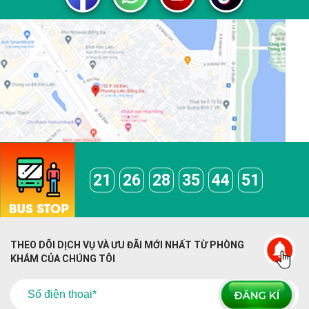
21
26
28
35
44
51
THEO DÕI DỊCH VỤ VÀ ƯU ĐÃI MỚI NHẤT TỪ PHÒNG
KHÁM CỦA CHÚNG TÔI