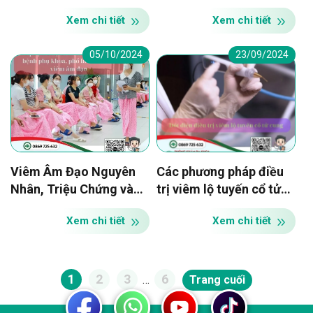
an toàn và hiệu quả
Điều Trị và Phòng Ngừa
Xem chi tiết
Xem chi tiết
05/10/2024
23/09/2024
Viêm Âm Đạo Nguyên
Các phương pháp điều
Nhân, Triệu Chứng và
trị viêm lộ tuyến cổ tử
Phương Pháp Điều Trị
cung an toàn hiệu quả
Xem chi tiết
Xem chi tiết
Hiệu Quả
1
2
3
6
…
Trang cuối