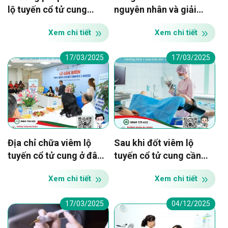
lộ tuyến cổ tử cung
nguyên nhân và giải
bằng áp lạnh
pháp điều trị triệt để
Xem chi tiết
Xem chi tiết
17/03/2025
17/03/2025
Địa chỉ chữa viêm lộ
Sau khi đốt viêm lộ
tuyến cổ tử cung ở đâu
tuyến cổ tử cung cần
tốt tại Hà Nội
lưu ý những gì?
Xem chi tiết
Xem chi tiết
17/03/2025
04/12/2025