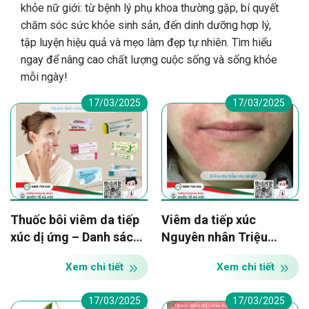
khỏe nữ giới: từ bệnh lý phụ khoa thường gặp, bí quyết
chăm sóc sức khỏe sinh sản, đến dinh dưỡng hợp lý,
tập luyện hiệu quả và mẹo làm đẹp tự nhiên. Tìm hiểu
ngay để nâng cao chất lượng cuộc sống và sống khỏe
mỗi ngày!
17/03/2025
17/03/2025
Thuốc bôi viêm da tiếp
Viêm da tiếp xúc
xúc dị ứng – Danh sách
Nguyên nhân Triệu
thuốc
chứng và Hình ảnh rõ
Xem chi tiết
Xem chi tiết
nét
17/03/2025
17/03/2025