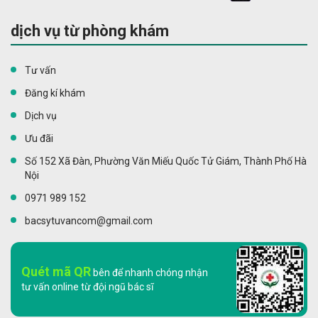
dịch vụ từ phòng khám
Tư vấn
Đăng kí khám
Dịch vụ
Ưu đãi
Số 152 Xã Đàn, Phường Văn Miếu Quốc Tử Giám, Thành Phố Hà
Nội
0971 989 152
bacsytuvancom@gmail.com
Quét mã QR
bên để nhanh chóng nhận
tư vấn online từ đội ngũ bác sĩ