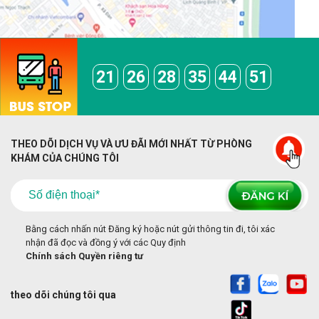
21
26
28
35
44
51
THEO DÕI DỊCH VỤ VÀ ƯU ĐÃI MỚI NHẤT TỪ PHÒNG
KHÁM CỦA CHÚNG TÔI
Bằng cách nhấn nút Đăng ký hoặc nút gửi thông tin đi, tôi xác
nhận đã đọc và đồng ý với các Quy định
Chính sách Quyền riêng tư
theo dõi chúng tôi qua