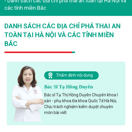
-
Danh sách các địa chỉ phá thai an toàn tại Hà Nội và
các tỉnh miền Bắc
DANH SÁCH CÁC ĐỊA CHỈ PHÁ THAI AN
TOÀN TẠI HÀ NỘI VÀ CÁC TỈNH MIỀN
BẮC
Thẩm định nội dung
Bác Sĩ Tạ Hồng Duyên
Bác sĩ Tạ Thị Hồng Duyên Chuyên khoa I
sản - phụ khoa Đa khoa Quốc Tế Hà Nội,
Chịu trách nghiệm kiểm duyệt chuyên
môn bài viết