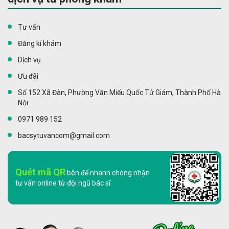
Tư vấn
Đăng kí khám
Dịch vụ
Ưu đãi
Số 152 Xã Đàn, Phường Văn Miếu Quốc Tử Giám, Thành Phố Hà
Nội
0971 989 152
bacsytuvancom@gmail.com
Quét mã QR
bên để nhanh chóng nhận
tư vấn online từ đội ngũ bác sĩ