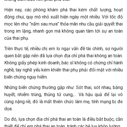
Hiện nay, các phòng khám phá thai kém chất lượng, hoạt
động chui, quy mô nhỏ xuất hiện ngày một nhiều. Với tốc độ
mọc lên như “nấm sau mưa” thỏa mãn nhu cầu giải quyết thai
trong im lặng, nhanh gọn mà không quan tâm tới sự an toàn
của thai phụ.
Trên thực tế, nhiều chị em lo ngại vấn đề tài chính, sợ người
quen bắt gặp nên đã lựa chọn địa chỉ phá thai không an toàn.
Không giấy phép kinh doanh, bác sĩ không có chứng chỉ hành
nghề, tay nghề yếu kém khiến thai phụ phải đối mặt với nhiều
biến chứng nguy hiểm.
Những biến chứng thường gặp như: Sót thai, sót nhau, băng
huyết, nhiễm trùng, thủng tử cung,… Và hậu quả để lại vô
cùng nặng nề, đó là mất thiên chức làm mẹ, tính mạng bị đe
dọa.
Do đó, lựa chọn địa chỉ phá thai an toàn là điều bắt buộc, cần
thiết để chỉ em phá thai an toàn, tránh các hệ lụy khôn lường.