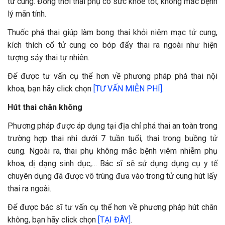
tử cung. Đồng thời thai phụ có sức khỏe tốt, không mắc bệnh
lý mãn tính.
Thuốc phá thai giúp làm bong thai khỏi niêm mạc tử cung,
kích thích cổ tử cung co bóp đẩy thai ra ngoài như hiện
tượng sảy thai tự nhiên.
Để được tư vấn cụ thể hơn về phương pháp phá thai nội
khoa, bạn hãy click chọn
[TƯ VẤN MIỄN PHÍ]
.
Hút thai chân không
Phương pháp được áp dụng tại địa chỉ phá thai an toàn trong
trường hợp thai nhi dưới 7 tuần tuổi, thai trong buồng tử
cung. Ngoài ra, thai phụ không mắc bệnh viêm nhiễm phụ
khoa, dị dạng sinh dục,… Bác sĩ sẽ sử dụng dụng cụ y tế
chuyên dụng đã được vô trùng đưa vào trong tử cung hút lấy
thai ra ngoài.
Để được bác sĩ tư vấn cụ thể hơn về phương pháp hút chân
không, bạn hãy click chọn
[TẠI ĐÂY]
.