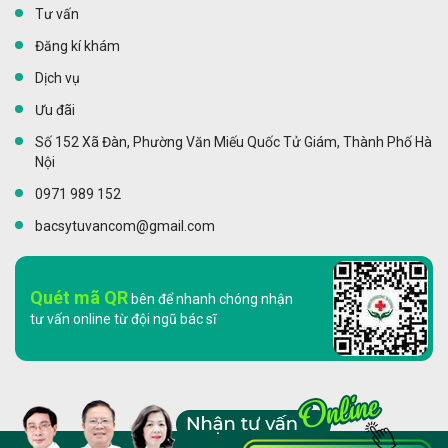
Tư vấn
Đăng kí khám
Dịch vụ
Ưu đãi
Số 152 Xã Đàn, Phường Văn Miếu Quốc Tử Giám, Thành Phố Hà
Nội
0971 989 152
bacsytuvancom@gmail.com
Quét mã QR
bên để nhanh chóng nhận
tư vấn online từ đội ngũ bác sĩ