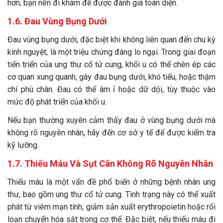
hơn, bạn nên đi khám để được đánh giá toàn diện.
1.6. Đau Vùng Bụng Dưới
Đau vùng bụng dưới, đặc biệt khi không liên quan đến chu kỳ
kinh nguyệt, là một triệu chứng đáng lo ngại. Trong giai đoạn
tiến triển của ung thư cổ tử cung, khối u có thể chèn ép các
cơ quan xung quanh, gây đau bụng dưới, khó tiểu, hoặc thậm
chí phù chân. Đau có thể âm ỉ hoặc dữ dội, tùy thuộc vào
mức độ phát triển của khối u.
Nếu bạn thường xuyên cảm thấy đau ở vùng bụng dưới mà
không rõ nguyên nhân, hãy đến cơ sở y tế để được kiểm tra
kỹ lưỡng.
1.7. Thiếu Máu Và Sụt Cân Không Rõ Nguyên Nhân
Thiếu máu là một vấn đề phổ biến ở những bệnh nhân ung
thư, bao gồm ung thư cổ tử cung. Tình trạng này có thể xuất
phát từ viêm mạn tính, giảm sản xuất erythropoietin hoặc rối
loạn chuyển hóa sắt trong cơ thể. Đặc biệt, nếu thiếu máu đi