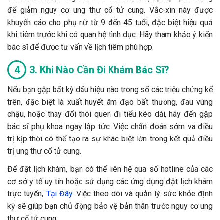
để giảm nguy cơ ung thư cổ tử cung. Vắc-xin này được
khuyến cáo cho phụ nữ từ 9 đến 45 tuổi, đặc biệt hiệu quả
khi tiêm trước khi có quan hệ tình dục. Hãy tham khảo ý kiến
bác sĩ để được tư vấn về lịch tiêm phù hợp.
3. Khi Nào Cần Đi Khám Bác Sĩ?
Nếu bạn gặp bất kỳ dấu hiệu nào trong số các triệu chứng kể
trên, đặc biệt là xuất huyết âm đạo bất thường, đau vùng
chậu, hoặc thay đổi thói quen đi tiểu kéo dài, hãy đến gặp
bác sĩ phụ khoa ngay lập tức. Việc chẩn đoán sớm và điều
trị kịp thời có thể tạo ra sự khác biệt lớn trong kết quả điều
trị ung thư cổ tử cung.
Để đặt lịch khám, bạn có thể liên hệ qua số hotline của các
cơ sở y tế uy tín hoặc sử dụng các ứng dụng đặt lịch khám
trực tuyến,
Tại Đây
. Việc theo dõi và quản lý sức khỏe định
kỳ sẽ giúp bạn chủ động bảo vệ bản thân trước nguy cơ ung
thư cổ tử cung.