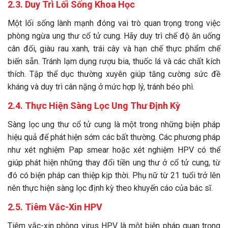
2.3. Duy Trì Lối Sống Khoa Học
Một lối sống lành mạnh đóng vai trò quan trọng trong việc
phòng ngừa ung thư cổ tử cung. Hãy duy trì chế độ ăn uống
cân đối, giàu rau xanh, trái cây và hạn chế thực phẩm chế
biến sẵn. Tránh lạm dụng rượu bia, thuốc lá và các chất kích
thích. Tập thể dục thường xuyên giúp tăng cường sức đề
kháng và duy trì cân nặng ở mức hợp lý, tránh béo phì.
2.4. Thực Hiện Sàng Lọc Ung Thư Định Kỳ
Sàng lọc ung thư cổ tử cung là một trong những biện pháp
hiệu quả để phát hiện sớm các bất thường. Các phương pháp
như xét nghiệm Pap smear hoặc xét nghiệm HPV có thể
giúp phát hiện những thay đổi tiền ung thư ở cổ tử cung, từ
đó có biện pháp can thiệp kịp thời. Phụ nữ từ 21 tuổi trở lên
nên thực hiện sàng lọc định kỳ theo khuyến cáo của bác sĩ.
2.5. Tiêm Vắc-Xin HPV
Tiêm vắc-xin phòng virus HPV là một biện pháp quan trọng