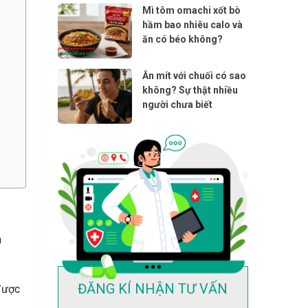
Mì tôm omachi xốt bò
hầm bao nhiêu calo và
ăn có béo không?
Ăn mít với chuối có sao
không? Sự thật nhiều
người chưa biết
n
ĐĂNG KÍ NHẬN TƯ VẤN
được