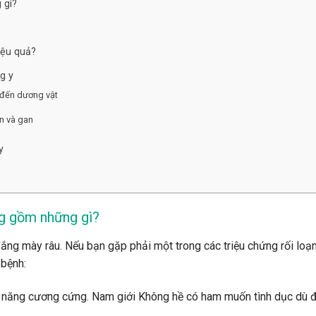
 gì?
iệu quả?
g y
 đến dương vật
n và gan
y
ng gồm những gì?
ắng mày râu. Nếu bạn gặp phải một trong các triệu chứng rối loạ
bệnh:
hả năng cương cứng. Nam giới Không hề có ham muốn tình dục dù 