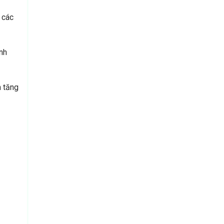
 các
ạnh
m tăng