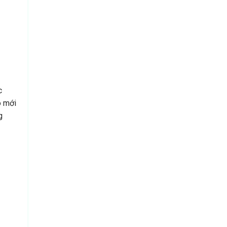
c
o mới
g