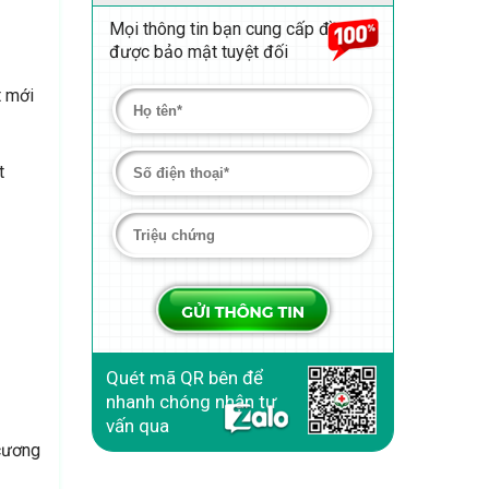
Mọi thông tin bạn cung cấp đều
được bảo mật tuyệt đối
t mới
t
Quét mã QR bên để
nhanh chóng nhận tư
vấn qua
 cương