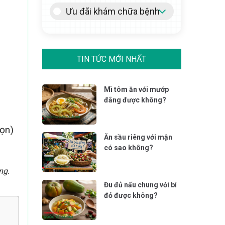
Ưu đãi khám chữa bệnh
TIN TỨC MỚI NHẤT
Mì tôm ăn với mướp
đắng được không?
họn)
Ăn sầu riêng với mận
có sao không?
ng.
Đu đủ nấu chung với bí
đỏ được không?