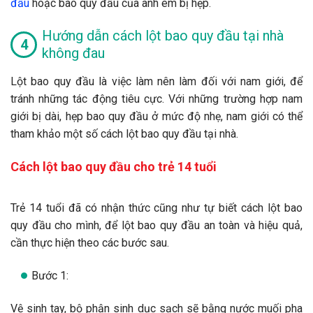
đầu
hoặc bao quy đầu của anh em bị hẹp.
Hướng dẫn cách lột bao quy đầu tại nhà
không đau
Lột bao quy đầu là việc làm nên làm đối với nam giới, để
tránh những tác động tiêu cực. Với những trường hợp nam
giới bị dài, hẹp bao quy đầu ở mức độ nhẹ, nam giới có thể
tham khảo một số cách lột bao quy đầu tại nhà.
Cách lột bao quy đầu cho trẻ 14 tuổi
Trẻ 14 tuổi đã có nhận thức cũng như tự biết cách lột bao
quy đầu cho mình, để lột bao quy đầu an toàn và hiệu quả,
cần thực hiện theo các bước sau.
Bước 1:
Vệ sinh tay, bộ phận sinh dục sạch sẽ bằng nước muối pha