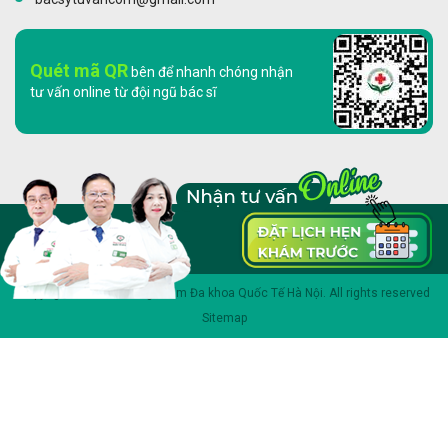
Quét mã QR
bên để nhanh chóng nhận
tư vấn online từ đội ngũ bác sĩ
Copyright 2023 © Phòng khám Đa khoa Quốc Tế Hà Nội. All rights reserved
Sitemap