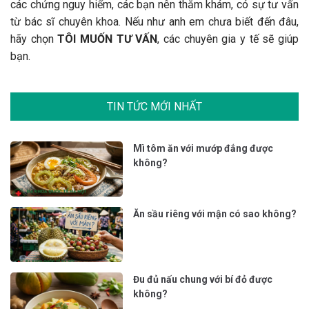
các chứng nguy hiểm, các bạn nên thăm khám, có sự tư vấn
từ bác sĩ chuyên khoa. Nếu như anh em chưa biết đến đâu,
hãy chọn
TÔI MUỐN TƯ VẤN
, các chuyên gia y tế sẽ giúp
bạn.
TIN TỨC MỚI NHẤT
Mì tôm ăn với mướp đắng được
không?
Ăn sầu riêng với mận có sao không?
Đu đủ nấu chung với bí đỏ được
không?