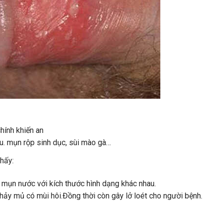
hính khiến an
u. mụn rộp sinh dục, sùi mào gà…
thấy:
, mụn nước với kích thước hình dạng khác nhau.
hảy mủ có mùi hôi.Đồng thời còn gây lở loét cho người bệnh.