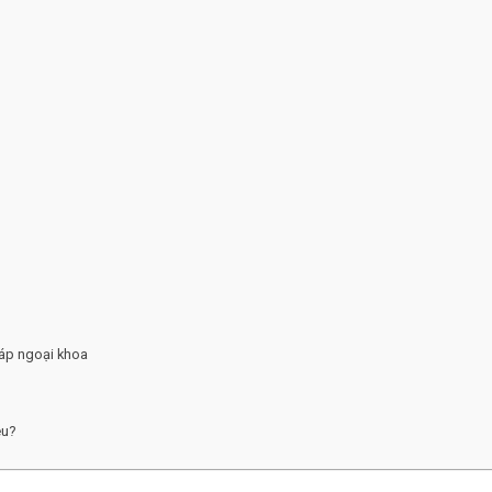
a
áp ngoại khoa
êu?