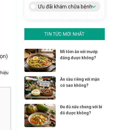
Ưu đãi khám chữa bệnh
TIN TỨC MỚI NHẤT
Mì tôm ăn với mướp
họn)
đắng được không?
 hiệu
Ăn sầu riêng với mận
có sao không?
Đu đủ nấu chung với bí
đỏ được không?