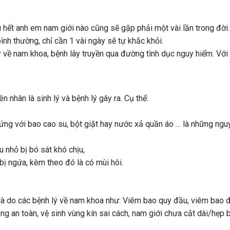
 hết anh em nam giới nào cũng sẽ gặp phải một vài lần trong đời.
bình thường, chỉ cần 1 vài ngày sẽ tự khắc khỏi.
ý về nam khoa, bệnh lây truyền qua đường tình dục nguy hiểm. Với 
nhân là sinh lý và bệnh lý gây ra. Cụ thể:
 ứng với bao cao su, bột giặt hay nước xả quần áo … là những ngu
 nhỏ bị bó sát khó chịu,
 bị ngứa, kèm theo đó là có mùi hôi.
là do các bệnh lý về nam khoa như: Viêm bao quy đầu, viêm bao đầ
ng an toàn, vệ sinh vùng kín sai cách, nam giới chưa cắt dài/hẹp 