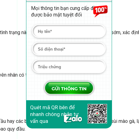
Mọi thông tin bạn cung cấp đều
được bảo mật tuyệt đối
tình trạng này anh em nam giới cần phải thăm khám sớm, xác định 
yên nhân có thể khiến cánh mày râu bị ngứa ở
Quét mã QR bên để
nhanh chóng nhận tư
vấn qua
u hay các bệnh lây truyền qua đường tình dục như: sùi mào gà, lậ
bao quy đầu.