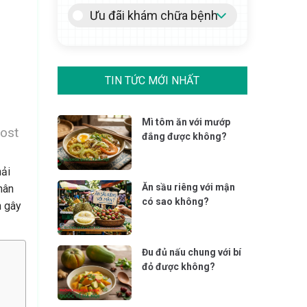
Ưu đãi khám chữa bệnh
TIN TỨC MỚI NHẤT
Mì tôm ăn với mướp
ost
đắng được không?
hải
Ăn sầu riêng với mận
hân
có sao không?
n gây
Đu đủ nấu chung với bí
đỏ được không?