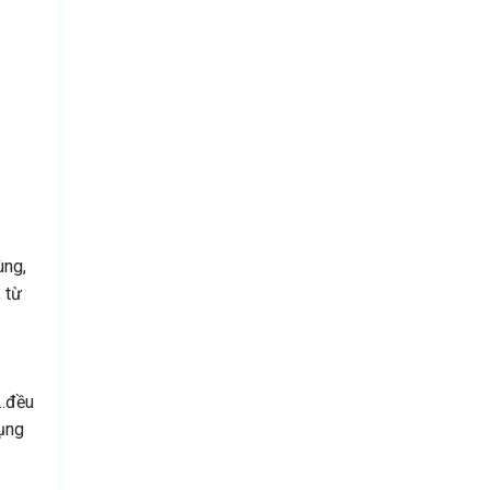
ùng,
 từ
,…đều
dụng