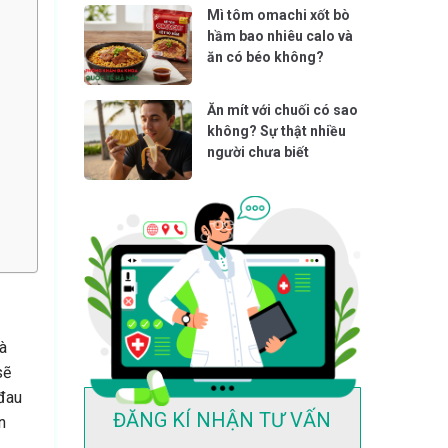
Mì tôm omachi xốt bò
hầm bao nhiêu calo và
ăn có béo không?
Ăn mít với chuối có sao
không? Sự thật nhiều
người chưa biết
à
sẽ
 đau
ĐĂNG KÍ NHẬN TƯ VẤN
n