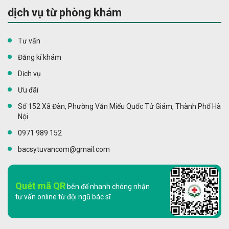
dịch vụ từ phòng khám
Tư vấn
Đăng kí khám
Dịch vụ
Ưu đãi
Số 152 Xã Đàn, Phường Văn Miếu Quốc Tử Giám, Thành Phố Hà
Nội
0971 989 152
bacsytuvancom@gmail.com
Quét mã QR
bên để nhanh chóng nhận
tư vấn online từ đội ngũ bác sĩ