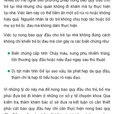
Nhiều bố mẹ nghe đến phương pháp nong bao quy đầu cho
trẻ tại nhà nhưng chủ quan không đi khám mà tự thực hiện
tại nhà. Việc làm này có thể tiềm ẩn một số rủi ro hoặc không
hiệu quả. Nguyên nhân là do trẻ không chịu hợp tác hoặc bố
mẹ sợ trẻ bị đau mà không dám thực hiện.
Việc tự nong bao quy đầu cho trẻ tại nhà không đúng cách
không chỉ khiến trẻ bị đau mà còn gây ra các biến chứng như:
Biến chứng cấp tính: Chảy máu, sưng phù, nhiễm trùng,
tổn thương quy đầu hoặc niệu đạo ngay sau thủ thuật.
Dị tật mãn tính: Để lại sẹo xấu, tái phát hẹp da quy đầu,
thậm chí là hẹp lỗ tiểu hoặc rò niệu đạo.
Vì những lý do này mà để nong bao quy đầu cho trẻ, bố mẹ
phải đưa bé đi khám ở những cơ sở y tế chuyên khoa. Qua
kiểm tra, thăm khám bác sĩ sẽ đưa ra kết luận có cần thiết
phải cắt bao quy đầu hay chỉ cần thực hiện nong bao quy