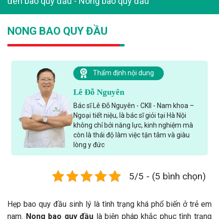
đến bao quy đầu
-
Nong bao quy đầu
NONG BAO QUY ĐẦU
Thẩm định nội dung
Lê Đỗ Nguyên
Bác sĩ Lê Đỗ Nguyên - CKII - Nam khoa –
Ngoại tiết niệu, là bác sĩ giỏi tại Hà Nội
không chỉ bởi năng lực, kinh nghiệm mà
còn là thái độ làm việc tận tâm và giàu
lòng y đức
5/5 - (5 bình chọn)
Hẹp bao quy đầu sinh lý là tình trạng khá phổ biến ở trẻ em
nam.
Nong bao quy đầu
là biện pháp khắc phục tình trạng