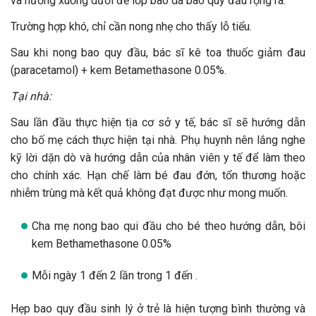
và hướng xuống dưới để lớp bao da bao quy đầu rộng ra.
Trường hợp khó, chỉ cần nong nhẹ cho thấy lỗ tiểu.
Sau khi nong bao quy đầu, bác sĩ kê toa thuốc giảm đau
(paracetamol) + kem Betamethasone 0.05%.
Tại nhà:
Sau lần đầu thực hiện tịa cơ sở y tế, bác sĩ sẽ hướng dẫn
cho bố mẹ cách thực hiện tại nhà. Phụ huynh nên lắng nghe
kỹ lời dặn dò và hướng dẫn của nhân viên y tế để làm theo
cho chính xác. Hạn chế làm bé đau đớn, tổn thương hoặc
nhiễm trùng mà kết quả không đạt được như mong muốn.
Cha mẹ nong bao qui đầu cho bé theo hướng dẫn, bôi
kem Bethamethasone 0.05%
Mỗi ngày 1 đến 2 lần trong 1 đến .
Hẹp bao quy đầu sinh lý ở trẻ là hiện tượng bình thường và