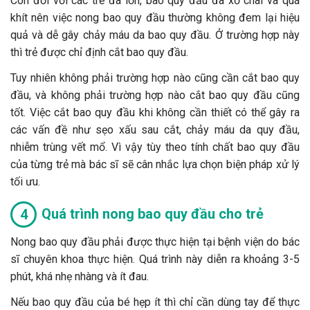
Còn đối với các trẻ đã lớn, bao quy đầu đã xơ chai và quá
khít nên việc nong bao quy đầu thường không đem lại hiệu
quả và dễ gây chảy máu da bao quy đầu. Ở trường hợp này
thì trẻ được chỉ định cắt bao quy đầu.
Tuy nhiên không phải trường hợp nào cũng cần cắt bao quy
đầu, và không phải trường hợp nào cắt bao quy đầu cũng
tốt. Việc cắt bao quy đầu khi không cần thiết có thể gây ra
các vấn đề như sẹo xấu sau cắt, chảy máu da quy đầu,
nhiễm trùng vết mổ. Vì vậy tùy theo tính chất bao quy đầu
của từng trẻ mà bác sĩ sẽ cân nhắc lựa chọn biện pháp xử lý
tối ưu.
Quá trình nong bao quy đầu cho trẻ
Nong bao quy đầu phải được thực hiện tại bệnh viện do bác
sĩ chuyên khoa thực hiện. Quá trình này diễn ra khoảng 3-5
phút, khá nhẹ nhàng và ít đau.
Nếu bao quy đầu của bé hẹp ít thì chỉ cần dùng tay để thực