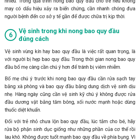
nhiều. Trong quá trình nong bao quy đầu cho trẻ nếu không
may có dấu hiệu xảy ra biến chứng, cần nhanh chóng đưa
người bệnh đến cơ sở y tế gần để được chữa trị kịp thời.
Vệ sinh trong khi nong bao quy đầu
đúng cách
Vệ sinh vùng kín hay bao quy đầu là việc rất quan trọng, là
với người bị hẹp bao quy đầu. Trong thời gian nong bao quy
đầu bố mẹ càng cần chú ý hơn để tránh bị viêm nhiễm.
Bố mẹ chú ý trước khi nong bao quy đầu cần rửa sạch tay
bằng xà phòng và bao quy đầu bằng dung dịch vệ sinh dịu
nhẹ. Hàng ngày cũng cần vệ sinh kỹ chú ý không được rửa
đầu dương vật bằng tăm bông, xối nước mạnh hoặc dùng
thuốc diệt khuẩn.
Đối với trẻ nhỏ chưa lộn bao quy đầu, lúc tắm cho bé, hãy
rửa bộ phận sinh dục giống như những phần của cơ thể rồi
lau khô. Không được tuốt mạnh bao quy đầu về phía bụng. Vì