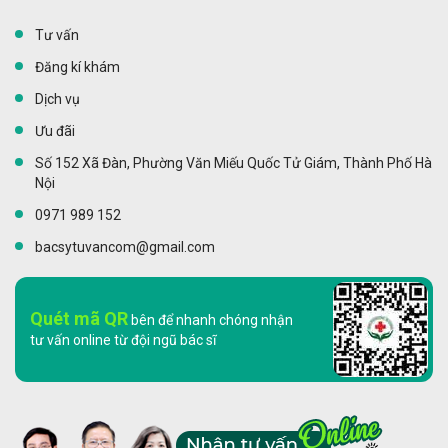
Tư vấn
Đăng kí khám
Dịch vụ
Ưu đãi
Số 152 Xã Đàn, Phường Văn Miếu Quốc Tử Giám, Thành Phố Hà
Nội
0971 989 152
bacsytuvancom@gmail.com
Quét mã QR
bên để nhanh chóng nhận
tư vấn online từ đội ngũ bác sĩ