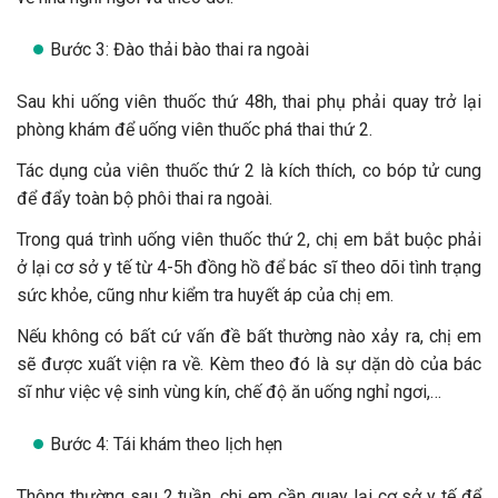
Bước 3: Đào thải bào thai ra ngoài
Sau khi uống viên thuốc thứ 48h, thai phụ phải quay trở lại
phòng khám để uống viên thuốc phá thai thứ 2.
Tác dụng của viên thuốc thứ 2 là kích thích, co bóp tử cung
để đẩy toàn bộ phôi thai ra ngoài.
Trong quá trình uống viên thuốc thứ 2, chị em bắt buộc phải
ở lại cơ sở y tế từ 4-5h đồng hồ để bác sĩ theo dõi tình trạng
sức khỏe, cũng như kiểm tra huyết áp của chị em.
Nếu không có bất cứ vấn đề bất thường nào xảy ra, chị em
sẽ được xuất viện ra về. Kèm theo đó là sự dặn dò của bác
sĩ như việc vệ sinh vùng kín, chế độ ăn uống nghỉ ngơi,…
Bước 4: Tái khám theo lịch hẹn
Thông thường sau 2 tuần, chị em cần quay lại cơ sở y tế để