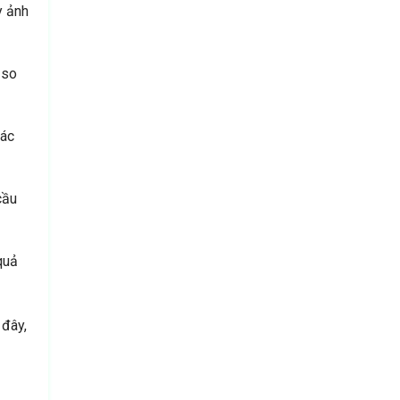
y ảnh
 so
Các
cầu
quả
 đây,