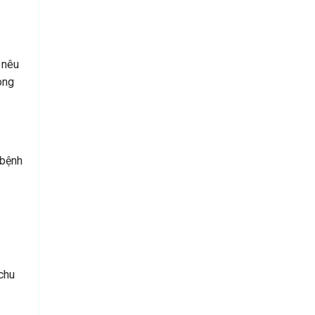
 nêu
òng
 bệnh
 chu