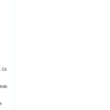
. Có
riển.
h