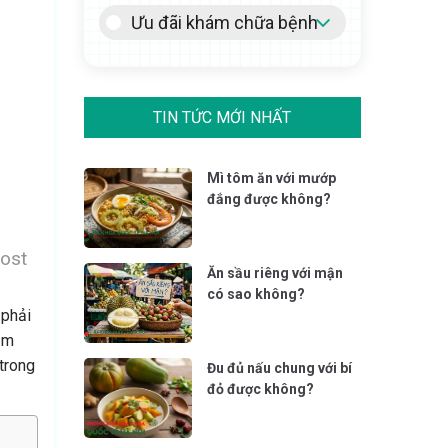
Ưu đãi khám chữa bệnh
TIN TỨC MỚI NHẤT
Mì tôm ăn với mướp
đắng được không?
ost
Ăn sầu riêng với mận
có sao không?
 phải
hăm
trong
Đu đủ nấu chung với bí
đỏ được không?