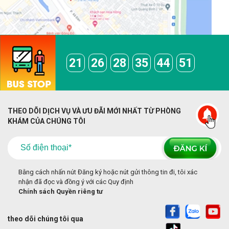
21
26
28
35
44
51
THEO DÕI DỊCH VỤ VÀ ƯU ĐÃI MỚI NHẤT TỪ PHÒNG
KHÁM CỦA CHÚNG TÔI
Bằng cách nhấn nút Đăng ký hoặc nút gửi thông tin đi, tôi xác
nhận đã đọc và đồng ý với các Quy định
Chính sách Quyền riêng tư
theo dõi chúng tôi qua