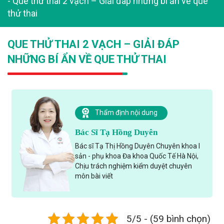
-
Que thử thai 2 vạch – Giải đáp những bí ẩn về que
thử thai
QUE THỬ THAI 2 VẠCH – GIẢI ĐÁP
NHỮNG BÍ ẨN VỀ QUE THỬ THAI
Thẩm định nội dung
Bác Sĩ Tạ Hồng Duyên
Bác sĩ Tạ Thị Hồng Duyên Chuyên khoa I
sản - phụ khoa Đa khoa Quốc Tế Hà Nội,
Chịu trách nghiệm kiểm duyệt chuyên
môn bài viết
5/5 - (59 bình chọn)