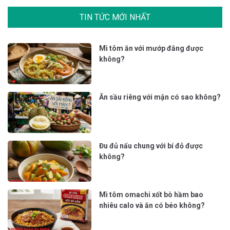
TIN TỨC MỚI NHẤT
Mì tôm ăn với mướp đắng được
không?
Ăn sầu riêng với mận có sao không?
Đu đủ nấu chung với bí đỏ được
không?
Mì tôm omachi xốt bò hầm bao
nhiêu calo và ăn có béo không?