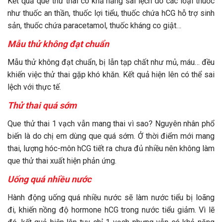
Kết quả que thử thai có khả năng sai lệch do các loại thuốc
như thuốc an thần, thuốc lợi tiểu, thuốc chứa hCG hỗ trợ sinh
sản, thuốc chứa paracetamol, thuốc kháng co giật…
Mẫu thử không đạt chuẩn
Mẫu thử không đạt chuẩn, bị lẫn tạp chất như mủ, máu… đều
khiến việc thử thai gặp khó khăn. Kết quả hiện lên có thể sai
lệch với thực tế.
Thử thai quá sớm
Que thử thai 1 vạch vẫn mang thai vì sao? Nguyên nhân phổ
biến là do chị em dùng que quá sớm. Ở thời điểm mới mang
thai, lượng hóc-môn hCG tiết ra chưa đủ nhiều nên không làm
que thử thai xuất hiện phản ứng.
Uống quá nhiều nước
Hành động uống quá nhiều nước sẽ làm nước tiểu bị loãng
đi, khiến nồng độ hormone hCG trong nước tiểu giảm. Vì lẽ