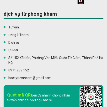
dịch vụ từ phòng khám
Tư vấn
Đăng kí khám
Dịch vụ
Ưu đãi
Số 152 Xã Đàn, Phường Văn Miếu Quốc Tử Giám, Thành Phố Hà
Nội
0971 989 152
bacsytuvancom@gmail.com
Quét mã QR
bên để nhanh chóng nhận
tư vấn online từ đội ngũ bác sĩ