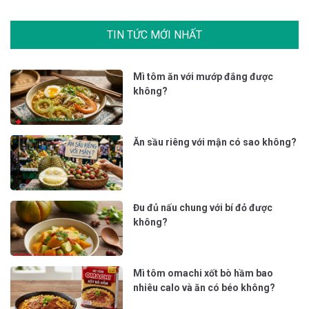
TIN TỨC MỚI NHẤT
Mì tôm ăn với mướp đắng được
không?
Ăn sầu riêng với mận có sao không?
Đu đủ nấu chung với bí đỏ được
không?
Mì tôm omachi xốt bò hầm bao
nhiêu calo và ăn có béo không?