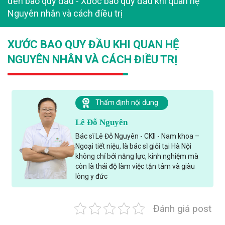
đến bao quy đầu
-
Xước bao quy đầu khi quan hệ
Nguyên nhân và cách điều trị
XƯỚC BAO QUY ĐẦU KHI QUAN HỆ
NGUYÊN NHÂN VÀ CÁCH ĐIỀU TRỊ
Thẩm định nội dung
Lê Đỗ Nguyên
Bác sĩ Lê Đỗ Nguyên - CKII - Nam khoa –
Ngoại tiết niệu, là bác sĩ giỏi tại Hà Nội
không chỉ bởi năng lực, kinh nghiệm mà
còn là thái độ làm việc tận tâm và giàu
lòng y đức
Đánh giá post