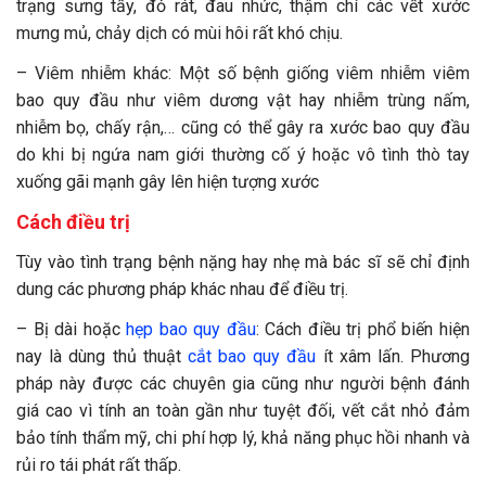
trạng sưng tấy, đỏ rát, đau nhức, thậm chí các vết xước
mưng mủ, chảy dịch có mùi hôi rất khó chịu.
– Viêm nhiễm khác: Một số bệnh giống viêm nhiễm viêm
bao quy đầu như viêm dương vật hay nhiễm trùng nấm,
nhiễm bọ, chấy rận,… cũng có thể gây ra xước bao quy đầu
do khi bị ngứa nam giới thường cố ý hoặc vô tình thò tay
xuống gãi mạnh gây lên hiện tượng xước
Cách điều trị
Tùy vào tình trạng bệnh nặng hay nhẹ mà bác sĩ sẽ chỉ định
dung các phương pháp khác nhau để điều trị.
– Bị dài hoặc
hẹp bao quy đầu
: Cách điều trị phổ biến hiện
nay là dùng thủ thuật
cắt bao quy đầu
ít xâm lấn. Phương
pháp này được các chuyên gia cũng như người bệnh đánh
giá cao vì tính an toàn gần như tuyệt đối, vết cắt nhỏ đảm
bảo tính thẩm mỹ, chi phí hợp lý, khả năng phục hồi nhanh và
rủi ro tái phát rất thấp.