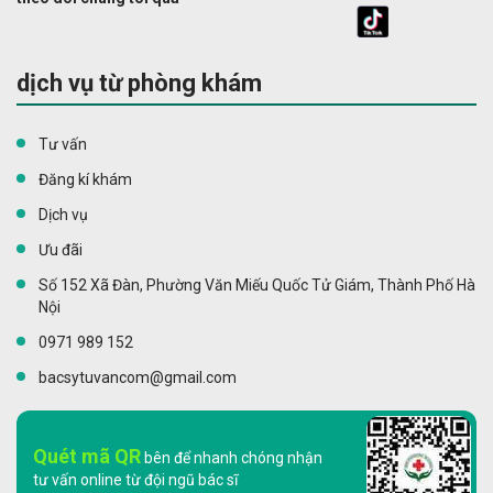
dịch vụ từ phòng khám
Tư vấn
Đăng kí khám
Dịch vụ
Ưu đãi
Số 152 Xã Đàn, Phường Văn Miếu Quốc Tử Giám, Thành Phố Hà
Nội
0971 989 152
bacsytuvancom@gmail.com
Quét mã QR
bên để nhanh chóng nhận
tư vấn online từ đội ngũ bác sĩ