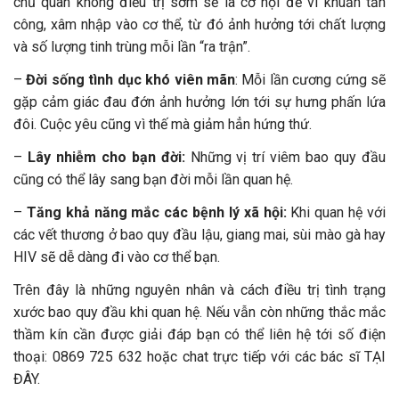
chủ quan không điều trị sớm sẽ là cơ hội để vi khuẩn tấn
công, xâm nhập vào cơ thể, từ đó ảnh hưởng tới chất lượng
và số lượng tinh trùng mỗi lần “ra trận”.
–
Đời sống tình dục khó viên mãn
: Mỗi lần cương cứng sẽ
gặp cảm giác đau đớn ảnh hưởng lớn tới sự hưng phấn lứa
đôi. Cuộc yêu cũng vì thế mà giảm hẳn hứng thứ.
–
Lây nhiễm cho bạn đời:
Những vị trí viêm bao quy đầu
cũng có thể lây sang bạn đời mỗi lần quan hệ.
–
Tăng khả năng mắc các bệnh lý xã hội:
Khi quan hệ với
các vết thương ở bao quy đầu lậu, giang mai, sùi mào gà hay
HIV sẽ dễ dàng đi vào cơ thể bạn.
Trên đây là những nguyên nhân và cách điều trị tình trạng
xước bao quy đầu khi quan hệ. Nếu vẫn còn những thắc mắc
thầm kín cần được giải đáp bạn có thể liên hệ tới số điện
thoại: 0869 725 632 hoặc chat trực tiếp với các bác sĩ TẠI
ĐÂY.