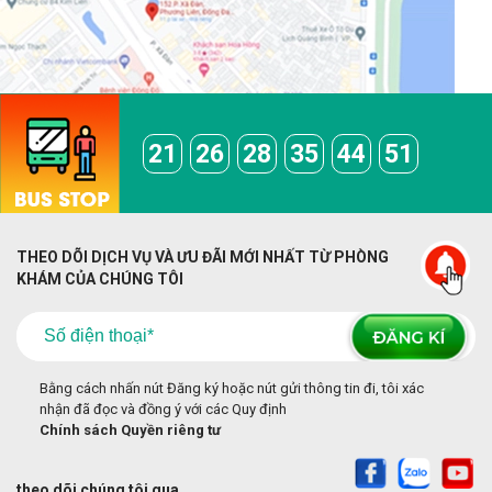
21
26
28
35
44
51
THEO DÕI DỊCH VỤ VÀ ƯU ĐÃI MỚI NHẤT TỪ PHÒNG
KHÁM CỦA CHÚNG TÔI
Bằng cách nhấn nút Đăng ký hoặc nút gửi thông tin đi, tôi xác
nhận đã đọc và đồng ý với các Quy định
Chính sách Quyền riêng tư
theo dõi chúng tôi qua