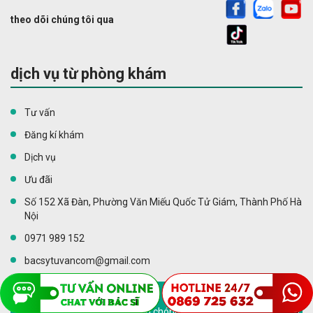
theo dõi chúng tôi qua
dịch vụ từ phòng khám
Tư vấn
Đăng kí khám
Dịch vụ
Ưu đãi
Số 152 Xã Đàn, Phường Văn Miếu Quốc Tử Giám, Thành Phố Hà
Nội
0971 989 152
bacsytuvancom@gmail.com
Quét mã QR
bên để nhanh chóng nhận