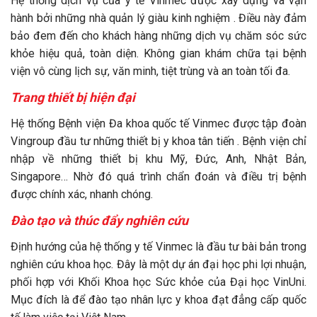
Hệ thống dịch vụ của y tế Vinmec được xây dựng và vận
hành bởi những nhà quản lý giàu kinh nghiệm . Điều này đảm
bảo đem đến cho khách hàng những dịch vụ chăm sóc sức
khỏe hiệu quả, toàn diện. Không gian khám chữa tại bệnh
viện vô cùng lịch sự, văn minh, tiệt trùng và an toàn tối đa.
Trang thiết bị hiện đại
Hệ thống Bệnh viện Đa khoa quốc tế Vinmec được tập đoàn
Vingroup đầu tư những thiết bị y khoa tân tiến . Bệnh viện chỉ
nhập về những thiết bị khu Mỹ, Đức, Anh, Nhật Bản,
Singapore… Nhờ đó quá trình chẩn đoán và điều trị bệnh
được chính xác, nhanh chóng.
Đào tạo và thúc đẩy nghiên cứu
Định hướng của hệ thống y tế Vinmec là đầu tư bài bản trong
nghiên cứu khoa học. Đây là một dự án đại học phi lợi nhuận,
phối hợp với Khối Khoa học Sức khỏe của Đại học VinUni.
Mục đích là để đào tạo nhân lực y khoa đạt đẳng cấp quốc