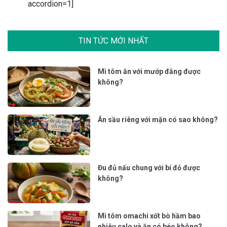
accordion=1]
TIN TỨC MỚI NHẤT
Mì tôm ăn với mướp đắng được
không?
Ăn sầu riêng với mận có sao không?
Đu đủ nấu chung với bí đỏ được
không?
Mì tôm omachi xốt bò hầm bao
nhiêu calo và ăn có béo không?