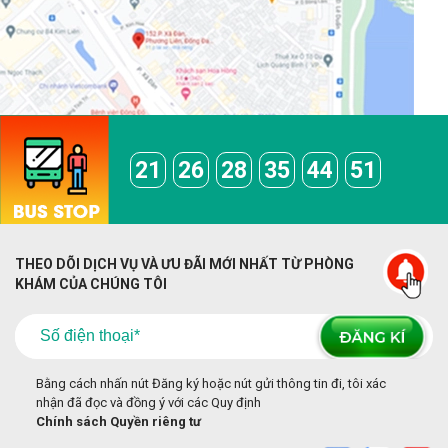
21
26
28
35
44
51
THEO DÕI DỊCH VỤ VÀ ƯU ĐÃI MỚI NHẤT TỪ PHÒNG
KHÁM CỦA CHÚNG TÔI
Bằng cách nhấn nút Đăng ký hoặc nút gửi thông tin đi, tôi xác
nhận đã đọc và đồng ý với các Quy định
Chính sách Quyền riêng tư