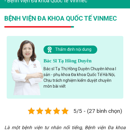
-
Bệnh viện Đa khoa Quốc tế Vinmec
BỆNH VIỆN ĐA KHOA QUỐC TẾ VINMEC
Thẩm định nội dung
Bác Sĩ Tạ Hồng Duyên
Bác sĩ Tạ Thị Hồng Duyên Chuyên khoa I
sản - phụ khoa Đa khoa Quốc Tế Hà Nội,
Chịu trách nghiệm kiểm duyệt chuyên
môn bài viết
5/5 - (27 bình chọn)
Là một bệnh viện tư nhân nổi tiếng, Bệnh viện Đa khoa