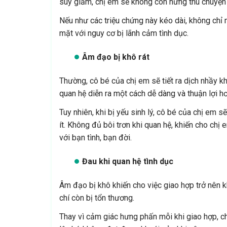
suy giảm, chị em sẽ không còn hứng thú chuyện 
Nếu như các triệu chứng này kéo dài, không chỉ 
mặt với nguy cơ bị lãnh cảm tình dục.
Âm đạo bị khô rát
Thường, cô bé của chị em sẽ tiết ra dịch nhầy kh
quan hệ diễn ra một cách dễ dàng và thuận lợi hơ
Tuy nhiên, khi bị yếu sinh lý, cô bé của chị em sẽ 
ít. Không đủ bôi trơn khi quan hệ, khiến cho chị
với bạn tình, bạn đời.
Đau khi quan hệ tình dục
Âm đạo bị khô khiến cho việc giao hợp trở nên 
chí còn bị tổn thương.
Thay vì cảm giác hưng phấn mỗi khi giao hợp, chị