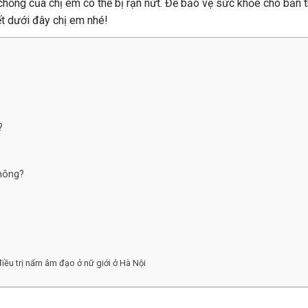
chồng của chị em có thể bị rạn nứt. Để bảo vệ sức khỏe cho bản t
ết dưới đây chị em nhé!
?
không?
iều trị nấm âm đạo ở nữ giới ở Hà Nội