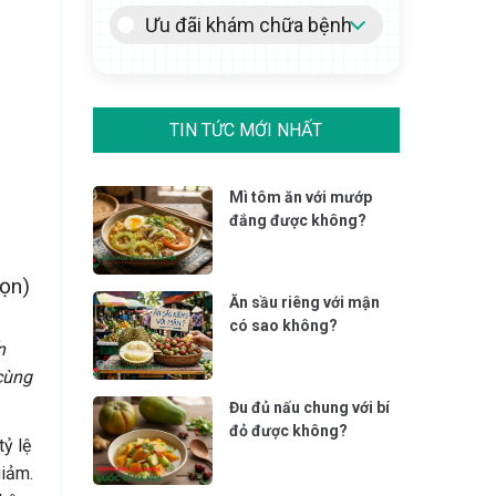
Ưu đãi khám chữa bệnh
TIN TỨC MỚI NHẤT
Mì tôm ăn với mướp
đắng được không?
họn)
Ăn sầu riêng với mận
có sao không?
n
cùng
Đu đủ nấu chung với bí
đỏ được không?
tỷ lệ
giảm.