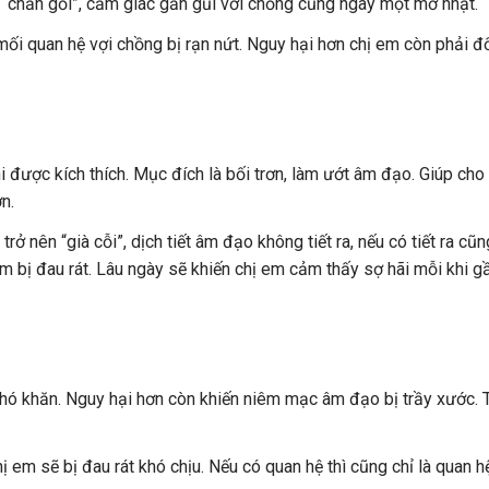
“chăn gối”, cảm giác gần gũi với chồng cũng ngày một mờ nhạt.
mối quan hệ vợi chồng bị rạn nứt. Nguy hại hơn chị em còn phải đ
i được kích thích. Mục đích là bối trơn, làm ướt âm đạo. Giúp cho
n.
trở nên “già cỗi”, dịch tiết âm đạo không tiết ra, nếu có tiết ra cũn
 em bị đau rát. Lâu ngày sẽ khiến chị em cảm thấy sợ hãi mỗi khi g
khó khăn. Nguy hại hơn còn khiến niêm mạc âm đạo bị trầy xước.
 em sẽ bị đau rát khó chịu. Nếu có quan hệ thì cũng chỉ là quan h