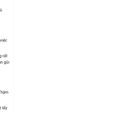
ối
 việc
g rất
ần gũi
 Thậm
ệ lấy