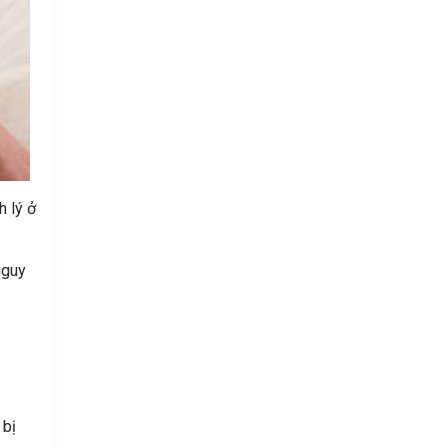
h lý ở
nguy
 bị