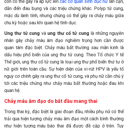
còn có thể gây ra áp lực lên
các cơ quan sinh dục nữ
lân cận,
dẫn đến đau bụng và các triệu chứng khác. Polyp tử cung,
mặc dù lành tính, nhưng chúng có thể gây ra chảy máu giữa
chu kỳ hoặc sau khi quan hệ tình dục.
Ung thư tử cung
và
ung thư cổ tử cung
là những nguyên
nhân gây chảy máu âm đạo nghiêm trọng hơn cần được
quan tâm đặc biệt. Chảy máu bất thường sau mãn kinh là
dấu hiệu phổ biến của ung thư tử cung. Theo Tổ chức Y tế
Thế giới, ung thư cổ tử cung là loại ung thư phổ biến thứ tư ở
nữ giới trên toàn cầu. Sự hiện diện của vi-rút HPV là yếu tố
nguy cơ chính gây ra ung thư cổ tử cung, và phụ nữ cần chú ý
tới các triệu chứng như chảy máu bất thường hoặc đau khi
quan hệ.
Chảy máu âm đạo do bắt đầu mang thai
Trong thai kỳ, đặc biệt là giai đoạn đầu, nhiều phụ nữ có thể
trải qua hiện tượng chảy máu âm đạo một cách bình thường
như hiện tượng máu báo thai đã được đề cập ở trên. Tuy