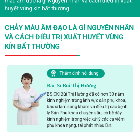
máu âm đạo là gì Nguyên nhân và cách điều trị xuất
huyết vùng kín bất thường
CHẢY MÁU ÂM ĐẠO LÀ GÌ NGUYÊN NHÂN
VÀ CÁCH ĐIỀU TRỊ XUẤT HUYẾT VÙNG
KÍN BẤT THƯỜNG
Thẩm định nội dung
Bác Sĩ Bùi Thị Hường
BS.CKI Bùi Thị Hường đã có hơn 30 năm
kinh nghiệm trong lĩnh vực sản phụ khoa,
bác sĩ lâm sàng khám và điều trị các bệnh
lý Sản Phụ khoa chuyên sâu, có bề dày
kinh nghiệm trong việc xử lý các ca viêm
phụ khoa nặng, tái phát nhiều lần.