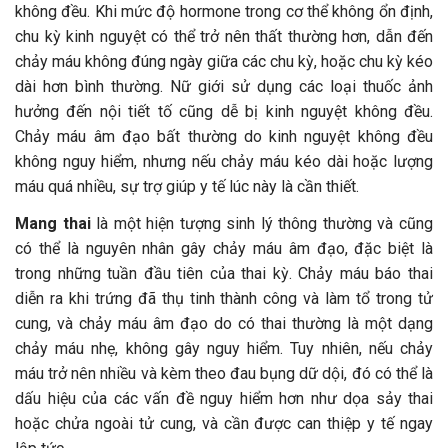
không đều. Khi mức độ hormone trong cơ thể không ổn định,
chu kỳ kinh nguyệt có thể trở nên thất thường hơn, dẫn đến
chảy máu không đúng ngày giữa các chu kỳ, hoặc chu kỳ kéo
dài hơn bình thường. Nữ giới sử dụng các loại thuốc ảnh
hưởng đến nội tiết tố cũng dễ bị kinh nguyệt không đều.
Chảy máu âm đạo bất thường do kinh nguyệt không đều
không nguy hiểm, nhưng nếu chảy máu kéo dài hoặc lượng
máu quá nhiều, sự trợ giúp y tế lúc này là cần thiết.
Mang thai
là một hiện tượng sinh lý thông thường và cũng
có thể là nguyên nhân gây chảy máu âm đạo, đặc biệt là
trong những tuần đầu tiên của thai kỳ. Chảy máu báo thai
diễn ra khi trứng đã thụ tinh thành công và làm tổ trong tử
cung, và chảy máu âm đạo do có thai thường là một dạng
chảy máu nhẹ, không gây nguy hiểm. Tuy nhiên, nếu chảy
máu trở nên nhiều và kèm theo đau bụng dữ dội, đó có thể là
dấu hiệu của các vấn đề nguy hiểm hơn như dọa sảy thai
hoặc chửa ngoài tử cung, và cần được can thiệp y tế ngay