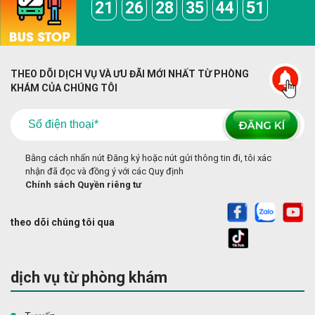
21
26
28
35
44
51
THEO DÕI DỊCH VỤ VÀ ƯU ĐÃI MỚI NHẤT TỪ PHÒNG
KHÁM CỦA CHÚNG TÔI
Bằng cách nhấn nút Đăng ký hoặc nút gửi thông tin đi, tôi xác
nhận đã đọc và đồng ý với các Quy định
Chính sách Quyền riêng tư
theo dõi chúng tôi qua
dịch vụ từ phòng khám