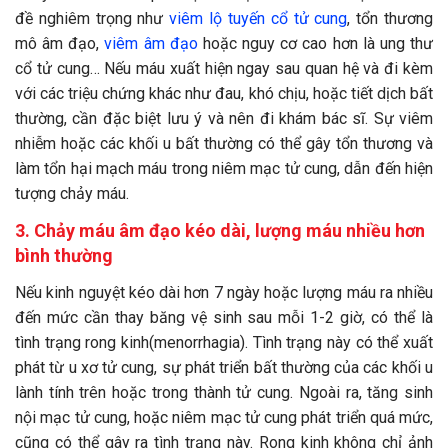
đề nghiêm trọng như
viêm lộ tuyến cổ tử cung
, tổn thương
mô âm đạo,
viêm âm đạo
hoặc nguy cơ cao hơn là ung thư
cổ tử cung… Nếu máu xuất hiện ngay sau quan hệ và đi kèm
với các triệu chứng khác như đau, khó chịu, hoặc tiết dịch bất
thường, cần đặc biệt lưu ý và nên đi khám bác sĩ. Sự viêm
nhiễm hoặc các khối u bất thường có thể gây tổn thương và
làm tổn hại mạch máu trong niêm mạc tử cung, dẫn đến hiện
tượng chảy máu.
3.
Chảy máu âm đạo kéo dài, lượng máu nhiều hơn
bình thường
Nếu kinh nguyệt kéo dài hơn 7 ngày hoặc lượng máu ra nhiều
đến mức cần thay băng vệ sinh sau mỗi 1-2 giờ, có thể là
tình trạng rong kinh(menorrhagia). Tình trạng này có thể xuất
phát từ u xơ tử cung, sự phát triển bất thường của các khối u
lành tính trên hoặc trong thành tử cung. Ngoài ra, tăng sinh
nội mạc tử cung, hoặc niêm mạc tử cung phát triển quá mức,
cũng có thể gây ra tình trạng này. Rong kinh không chỉ ảnh