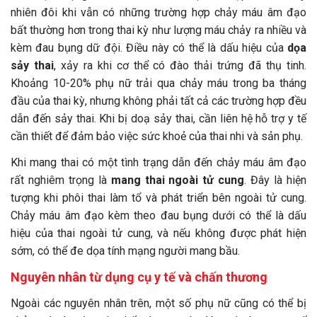
nhiên đôi khi vẫn có những trường hợp chảy máu âm đạo
bất thường hơn trong thai kỳ như lượng máu chảy ra nhiều và
kèm đau bụng dữ đội. Điều này có thể là dấu hiệu của
dọa
sảy thai
, xảy ra khi cơ thể có đào thải trứng đã thụ tinh.
Khoảng 10-20% phụ nữ trải qua chảy máu trong ba tháng
đầu của thai kỳ, nhưng không phải tất cả các trường hợp đều
dẫn đến sảy thai. Khi bị doạ sảy thai, cần liên hệ hỗ trợ y tế
cần thiết để đảm bảo việc sức khoẻ của thai nhi và sản phụ.
Khi mang thai có một tình trạng dẫn đến chảy máu âm đạo
rất nghiêm trọng là
mang thai ngoài tử cung
. Đây là hiện
tượng khi phôi thai làm tổ và phát triển bên ngoài tử cung.
Chảy máu âm đạo kèm theo đau bụng dưới có thể là dấu
hiệu của thai ngoài tử cung, và nếu không được phát hiện
sớm, có thể đe dọa tính mạng người mang bầu.
Nguyên nhân từ dụng cụ y tế và chấn thương
Ngoài các nguyên nhân trên, một số phụ nữ cũng có thể bị