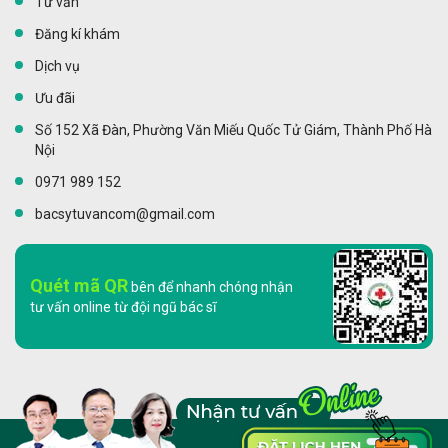
Tư vấn
Đăng kí khám
Dịch vụ
Ưu đãi
Số 152 Xã Đàn, Phường Văn Miếu Quốc Tử Giám, Thành Phố Hà
Nội
0971 989 152
bacsytuvancom@gmail.com
Quét mã QR
bên để nhanh chóng nhận
tư vấn online từ đội ngũ bác sĩ