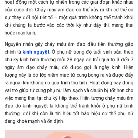
hoạt động một cách tự nhiên trong các giai đoạn khác nhau
của cuộc đời. Chảy máu âm đạo có thể xảy ra khi cơ thể có
sự thay đổi nội tiết tố – một quá trình không thể tránh khỏi
khi chúng ta bước vào các thời kỳ như dậy thì, mang thai
hoặc mãn kinh.
Nguyên nhân gây chảy máu âm đạo đầu tiên thường gặp
chính là
kinh nguyệt
. Ở phụ nữ trong độ tuổi sinh sản, theo
chu kỳ kinh bình thường mỗi 28 ngày sẽ trải qua từ 3 đến 7
ngày âm đạo chảy máu, đó được gọi là ngày kinh. Hiện
tượng này là do lớp niêm mạc tử cung bong ra và được đẩy
ra ngoài khi không có quá trình thụ tinh. Hoạt động này đóng
vai trò giúp tử cung phụ nữ làm sạch và chuẩn bị tốt hơn cho
việc mang thai tại chu kỳ tiếp theo. Hiện tượng chảy máu âm
đạo do kinh nguyệt là không thể tránh khỏi ở phụ nữ bình
thường, đôi khi còn là tín hiệu tốt báo hiệu cơ thể phụ nữ
đang khoẻ mạnh và ổn định.