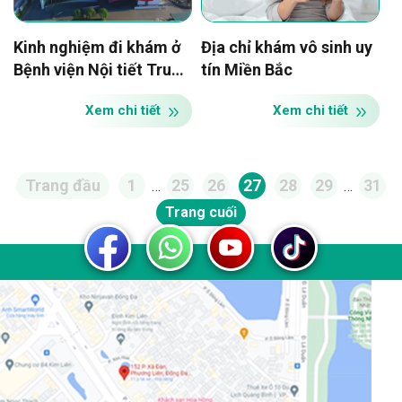
Kinh nghiệm đi khám ở
Địa chỉ khám vô sinh uy
Bệnh viện Nội tiết Trung
tín Miền Bắc
ương
Xem chi tiết
Xem chi tiết
Trang đầu
1
25
26
27
28
29
31
…
…
Trang cuối