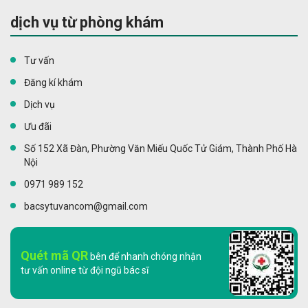
dịch vụ từ phòng khám
Tư vấn
Đăng kí khám
Dịch vụ
Ưu đãi
Số 152 Xã Đàn, Phường Văn Miếu Quốc Tử Giám, Thành Phố Hà
Nội
0971 989 152
bacsytuvancom@gmail.com
Quét mã QR
bên để nhanh chóng nhận
tư vấn online từ đội ngũ bác sĩ