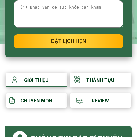
ĐẶT LỊCH HẸN
GIỚI THIỆU
THÀNH TỰU
CHUYÊN MÔN
REVIEW