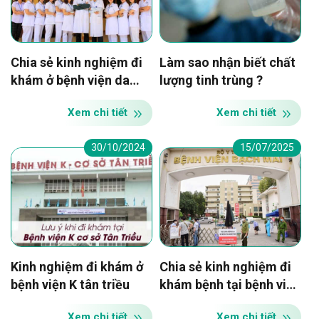
Chia sẻ kinh nghiệm đi
Làm sao nhận biết chất
khám ở bệnh viện da
lượng tinh trùng ?
liễu Hà Nội
Xem chi tiết
Xem chi tiết
30/10/2024
15/07/2025
Kinh nghiệm đi khám ở
Chia sẻ kinh nghiệm đi
bệnh viện K tân triều
khám bệnh tại bệnh viện
Bạch Mai
Xem chi tiết
Xem chi tiết