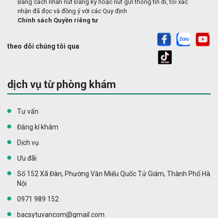
Bằng cách nhấn nút Đăng ký hoặc nút gửi thông tin đi, tôi xác
nhận đã đọc và đồng ý với các Quy định
Chính sách Quyền riêng tư
theo dõi chúng tôi qua
dịch vụ từ phòng khám
Tư vấn
Đăng kí khám
Dịch vụ
Ưu đãi
Số 152 Xã Đàn, Phường Văn Miếu Quốc Tử Giám, Thành Phố Hà
Nội
0971 989 152
bacsytuvancom@gmail.com