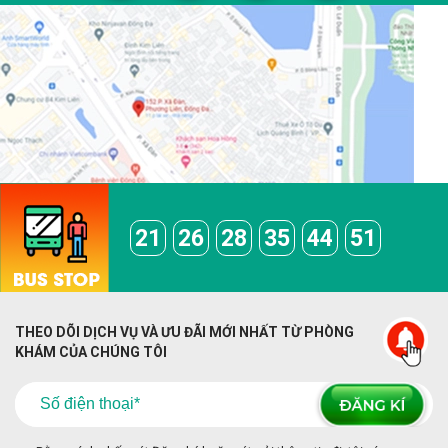
21
26
28
35
44
51
THEO DÕI DỊCH VỤ VÀ ƯU ĐÃI MỚI NHẤT TỪ PHÒNG
KHÁM CỦA CHÚNG TÔI