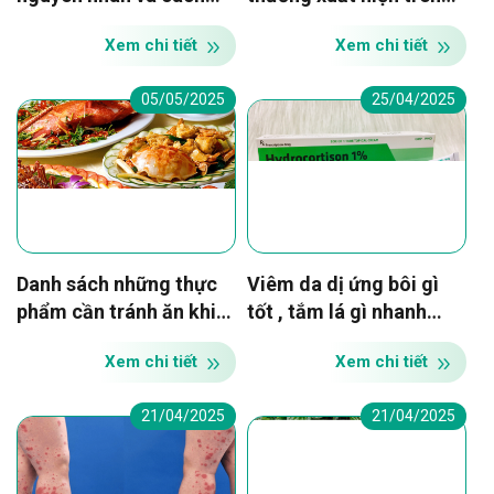
phòng ngừa cho mẹ bỉm
cơ thể
Xem chi tiết
Xem chi tiết
05/05/2025
25/04/2025
Danh sách những thực
Viêm da dị ứng bôi gì
phẩm cần tránh ăn khi
tốt , tắm lá gì nhanh
bị viêm da dị ứng
khỏi?
Xem chi tiết
Xem chi tiết
21/04/2025
21/04/2025