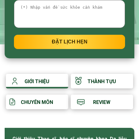
ĐẶT LỊCH HẸN
GIỚI THIỆU
THÀNH TỰU
CHUYÊN MÔN
REVIEW
Giới thiệu Thạc sĩ, bác sĩ chuyên khoa Da liễu