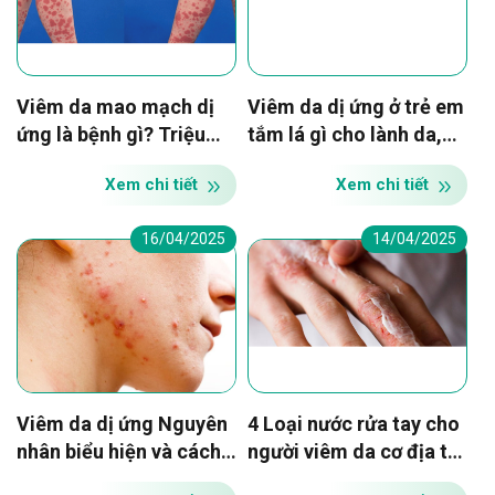
Viêm da mao mạch dị
Viêm da dị ứng ở trẻ em
ứng là bệnh gì? Triệu
tắm lá gì cho lành da,
chứng và cách điều trị
nhanh khỏi?
Xem chi tiết
Xem chi tiết
16/04/2025
14/04/2025
Viêm da dị ứng Nguyên
4 Loại nước rửa tay cho
nhân biểu hiện và cách
người viêm da cơ địa tốt
điều trị
hiện nay