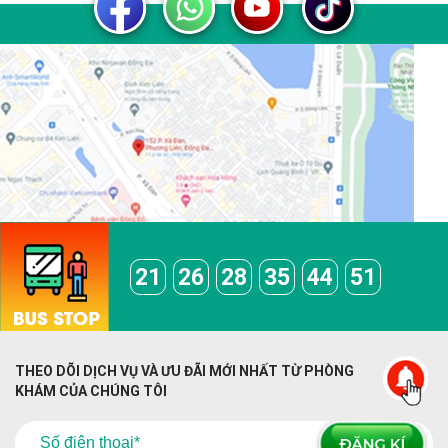
21
26
28
35
44
51
THEO DÕI DỊCH VỤ VÀ ƯU ĐÃI MỚI NHẤT TỪ PHÒNG
KHÁM CỦA CHÚNG TÔI