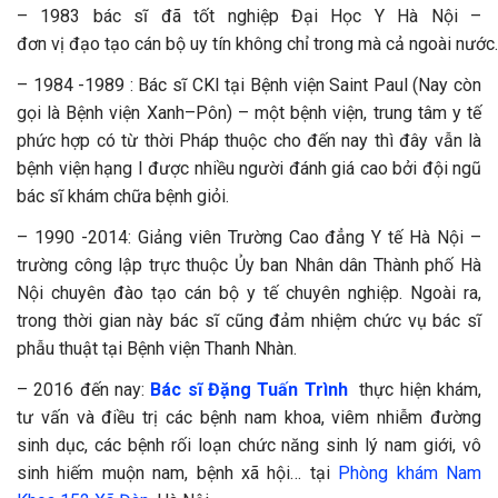
– 1983 bác sĩ
đã tốt nghiệp Đại Học Y Hà Nội
–
đơn vị đạo tạo cán bộ uy tín không chỉ trong mà cả ngoài nước.
– 1984 -1989 : Bác sĩ CKI tại Bệnh viện Saint Paul (Nay còn
gọi là Bệnh viện Xanh–Pôn) – một bệnh viện, trung tâm y tế
phức hợp có từ thời Pháp thuộc cho đến nay thì đây vẫn là
bệnh viện hạng I được nhiều người đánh giá cao bởi đội ngũ
bác sĩ khám chữa bệnh giỏi.
– 1990 -2014: Giảng viên Trường Cao đẳng Y tế Hà Nội –
trường công lập trực thuộc Ủy ban Nhân dân Thành phố Hà
Nội chuyên đào tạo cán bộ y tế chuyên nghiệp. Ngoài ra,
trong thời gian này bác sĩ cũng đảm nhiệm chức vụ bác sĩ
phẫu thuật tại Bệnh viện Thanh Nhàn.
– 2016 đến nay:
Bác sĩ Đặng Tuấn Trình
thực hiện khám,
tư vấn và điều trị các bệnh nam khoa, viêm nhiễm đường
sinh dục, các bệnh rối loạn chức năng sinh lý nam giới, vô
sinh hiếm muộn nam, bệnh xã hội… tại
Phòng khám Nam