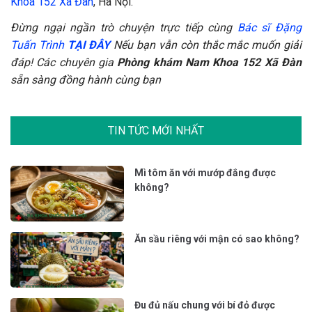
Khoa 152 Xã Đàn
, Hà Nội.
Đừng ngại ngần trò chuyện trực tiếp cùng
Bác sĩ Đặng
Tuấn Trình
TẠI ĐÂY
Nếu bạn vẫn còn thắc mắc muốn giải
đáp! Các chuyên gia
Phòng khám Nam Khoa 152 Xã Đàn
sẵn sàng đồng hành cùng bạn
TIN TỨC MỚI NHẤT
Mì tôm ăn với mướp đắng được
không?
Ăn sầu riêng với mận có sao không?
Đu đủ nấu chung với bí đỏ được