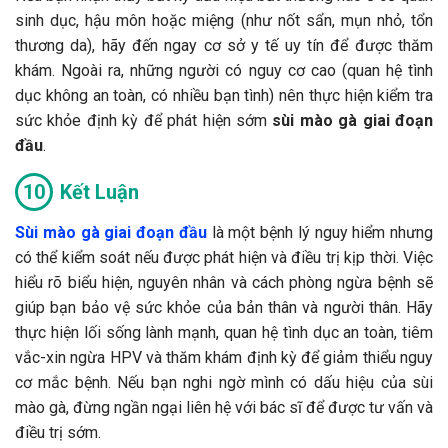
sinh dục, hậu môn hoặc miệng (như nốt sẩn, mụn nhỏ, tổn
thương da), hãy đến ngay cơ sở y tế uy tín để được thăm
khám. Ngoài ra, những người có nguy cơ cao (quan hệ tình
dục không an toàn, có nhiều bạn tình) nên thực hiện kiểm tra
sức khỏe định kỳ để phát hiện sớm
sùi mào gà giai đoạn
đầu
.
Kết Luận
Sùi mào gà giai đoạn đầu
là một bệnh lý nguy hiểm nhưng
có thể kiểm soát nếu được phát hiện và điều trị kịp thời. Việc
hiểu rõ biểu hiện, nguyên nhân và cách phòng ngừa bệnh sẽ
giúp bạn bảo vệ sức khỏe của bản thân và người thân. Hãy
thực hiện lối sống lành mạnh, quan hệ tình dục an toàn, tiêm
vắc-xin ngừa HPV và thăm khám định kỳ để giảm thiểu nguy
cơ mắc bệnh. Nếu bạn nghi ngờ mình có dấu hiệu của sùi
mào gà, đừng ngần ngại liên hệ với bác sĩ để được tư vấn và
điều trị sớm.