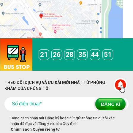
21
26
28
35
44
51
THEO DÕI DỊCH VỤ VÀ ƯU ĐÃI MỚI NHẤT TỪ PHÒNG
KHÁM CỦA CHÚNG TÔI
Bằng cách nhấn nút Đăng ký hoặc nút gửi thông tin đi, tôi xác
nhận đã đọc và đồng ý với các Quy định
Chính sách Quyền riêng tư