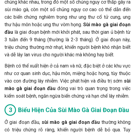
chủng khác nhau, trong đó một số chủng nguy cơ thấp gây ra
sùi mào gà, còn một số chủng nguy cơ cao có thể dẫn đến
các biến chứng nghiêm trọng như ung thư cổ tử cung, ung
thư hậu môn hoặc ung thư vòm họng.
Sùi mào gà giai đoạn
đầu
là giai đoạn bệnh mới khởi phát, sau thời gian ủ bệnh từ
3 tuần đến 9 tháng (thường là 2-3 tháng). Ở giai đoạn này,
triệu chứng thường mờ nhạt, khiến người bệnh khó nhận biết
và dễ lây lan virus cho người khác mà không hay biết.
Bệnh có thể xuất hiện ở cả nam và nữ, đặc biệt ở các khu vực
như cơ quan sinh dục, hậu môn, miệng hoặc họng, tùy thuộc
vào con đường lây nhiễm. Việc phát hiện và điều trị sớm
sùi
mào gà giai đoạn đầu
đóng vai trò quan trọng trong việc
kiểm soát bệnh, ngăn ngừa biến chứng và hạn chế lây nhiễm.
Biểu Hiện Của Sùi Mào Gà Giai Đoạn Đầu
Ở giai đoạn đầu,
sùi mào gà giai đoạn đầu
thường không
có triệu chứng rõ ràng, khiến người bệnh dễ bỏ qua. Tuy