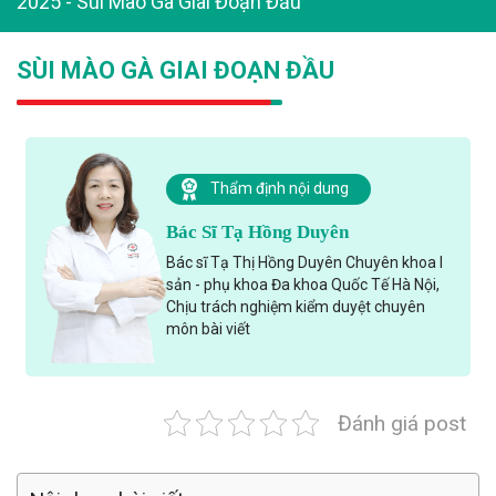
2025
-
Sùi Mào Gà Giai Đoạn Đầu
SÙI MÀO GÀ GIAI ĐOẠN ĐẦU
Thẩm định nội dung
Bác Sĩ Tạ Hồng Duyên
Bác sĩ Tạ Thị Hồng Duyên Chuyên khoa I
sản - phụ khoa Đa khoa Quốc Tế Hà Nội,
Chịu trách nghiệm kiểm duyệt chuyên
môn bài viết
Đánh giá post