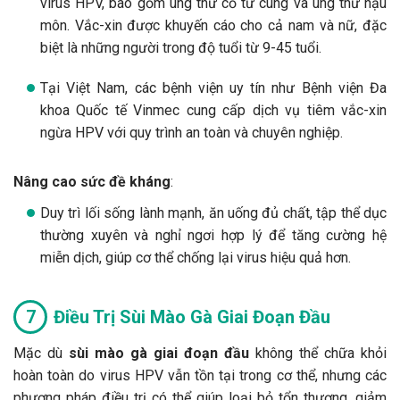
virus HPV, bao gồm ung thư cổ tử cung và ung thư hậu
môn. Vắc-xin được khuyến cáo cho cả nam và nữ, đặc
biệt là những người trong độ tuổi từ 9-45 tuổi.
Tại Việt Nam, các bệnh viện uy tín như Bệnh viện Đa
khoa Quốc tế Vinmec cung cấp dịch vụ tiêm vắc-xin
ngừa HPV với quy trình an toàn và chuyên nghiệp.
Nâng cao sức đề kháng
:
Duy trì lối sống lành mạnh, ăn uống đủ chất, tập thể dục
thường xuyên và nghỉ ngơi hợp lý để tăng cường hệ
miễn dịch, giúp cơ thể chống lại virus hiệu quả hơn.
Điều Trị Sùi Mào Gà Giai Đoạn Đầu
Mặc dù
sùi mào gà giai đoạn đầu
không thể chữa khỏi
hoàn toàn do virus HPV vẫn tồn tại trong cơ thể, nhưng các
phương pháp điều trị có thể giúp loại bỏ tổn thương, giảm