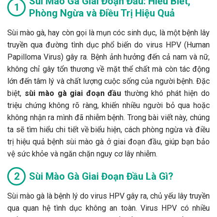
Sùi Mào Gà Giai Đoạn Đầu: Hiểu Biết,
Phòng Ngừa và Điều Trị Hiệu Quả
Sùi mào gà, hay còn gọi là mụn cóc sinh dục, là một bệnh lây
truyền qua đường tình dục phổ biến do virus HPV (Human
Papilloma Virus) gây ra. Bệnh ảnh hưởng đến cả nam và nữ,
không chỉ gây tổn thương về mặt thể chất mà còn tác động
lớn đến tâm lý và chất lượng cuộc sống của người bệnh. Đặc
biệt,
sùi mào gà giai đoạn đầu
thường khó phát hiện do
triệu chứng không rõ ràng, khiến nhiều người bỏ qua hoặc
không nhận ra mình đã nhiễm bệnh. Trong bài viết này, chúng
ta sẽ tìm hiểu chi tiết về biểu hiện, cách phòng ngừa và điều
trị hiệu quả bệnh sùi mào gà ở giai đoạn đầu, giúp bạn bảo
vệ sức khỏe và ngăn chặn nguy cơ lây nhiễm.
Sùi Mào Gà Giai Đoạn Đầu Là Gì?
Sùi mào gà là bệnh lý do virus HPV gây ra, chủ yếu lây truyền
qua quan hệ tình dục không an toàn. Virus HPV có nhiều