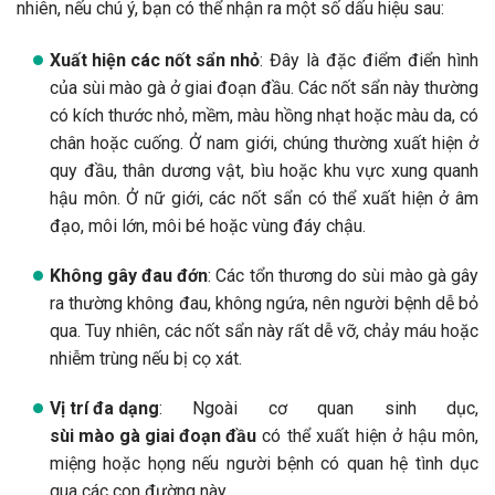
nhiên, nếu chú ý, bạn có thể nhận ra một số dấu hiệu sau:
Xuất hiện các nốt sẩn nhỏ
: Đây là đặc điểm điển hình
của sùi mào gà ở giai đoạn đầu. Các nốt sẩn này thường
có kích thước nhỏ, mềm, màu hồng nhạt hoặc màu da, có
chân hoặc cuống. Ở nam giới, chúng thường xuất hiện ở
quy đầu, thân dương vật, bìu hoặc khu vực xung quanh
hậu môn. Ở nữ giới, các nốt sẩn có thể xuất hiện ở âm
đạo, môi lớn, môi bé hoặc vùng đáy chậu.
Không gây đau đớn
: Các tổn thương do sùi mào gà gây
ra thường không đau, không ngứa, nên người bệnh dễ bỏ
qua. Tuy nhiên, các nốt sẩn này rất dễ vỡ, chảy máu hoặc
nhiễm trùng nếu bị cọ xát.
Vị trí đa dạng
: Ngoài cơ quan sinh dục,
sùi mào gà giai đoạn đầu
có thể xuất hiện ở hậu môn,
miệng hoặc họng nếu người bệnh có quan hệ tình dục
qua các con đường này.