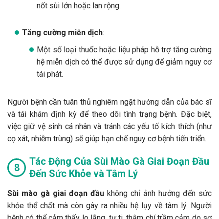
nốt sùi lớn hoặc lan rộng.
Tăng cường miễn dịch
:
Một số loại thuốc hoặc liệu pháp hỗ trợ tăng cường
hệ miễn dịch có thể được sử dụng để giảm nguy cơ
tái phát.
Người bệnh cần tuân thủ nghiêm ngặt hướng dẫn của bác sĩ
và tái khám định kỳ để theo dõi tình trạng bệnh. Đặc biệt,
việc giữ vệ sinh cá nhân và tránh các yếu tố kích thích (như
cọ xát, nhiễm trùng) sẽ giúp hạn chế nguy cơ bệnh tiến triển.
Tác Động Của Sùi Mào Gà Giai Đoạn Đầu
Đến Sức Khỏe và Tâm Lý
Sùi mào gà giai đoạn đầu
không chỉ ảnh hưởng đến sức
khỏe thể chất mà còn gây ra nhiều hệ lụy về tâm lý. Người
bệnh có thể cảm thấy lo lắng, tự ti, thậm chí trầm cảm do sợ