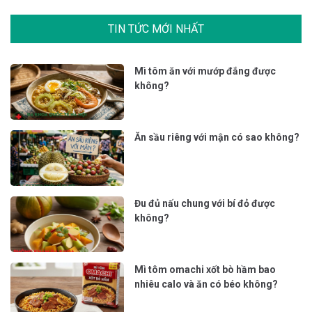
TIN TỨC MỚI NHẤT
Mì tôm ăn với mướp đắng được
không?
Ăn sầu riêng với mận có sao không?
Đu đủ nấu chung với bí đỏ được
không?
Mì tôm omachi xốt bò hầm bao
nhiêu calo và ăn có béo không?