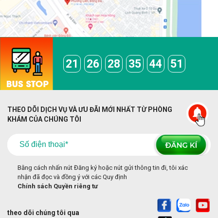
21
26
28
35
44
51
THEO DÕI DỊCH VỤ VÀ ƯU ĐÃI MỚI NHẤT TỪ PHÒNG
KHÁM CỦA CHÚNG TÔI
Bằng cách nhấn nút Đăng ký hoặc nút gửi thông tin đi, tôi xác
nhận đã đọc và đồng ý với các Quy định
Chính sách Quyền riêng tư
theo dõi chúng tôi qua