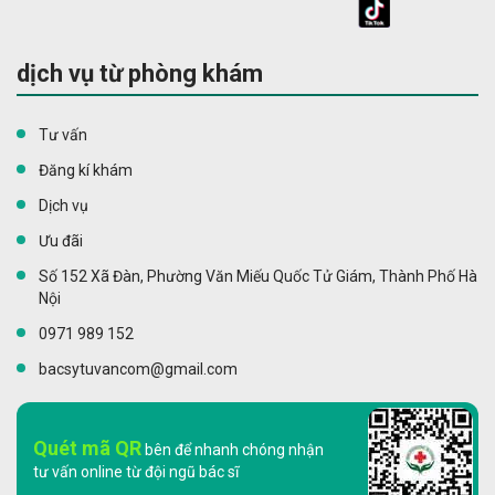
dịch vụ từ phòng khám
Tư vấn
Đăng kí khám
Dịch vụ
Ưu đãi
Số 152 Xã Đàn, Phường Văn Miếu Quốc Tử Giám, Thành Phố Hà
Nội
0971 989 152
bacsytuvancom@gmail.com
Quét mã QR
bên để nhanh chóng nhận
tư vấn online từ đội ngũ bác sĩ