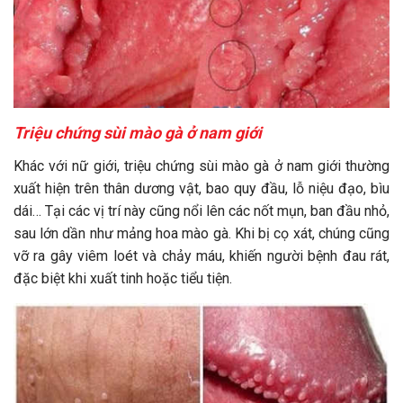
Triệu chứng sùi mào gà ở nam giới
Khác với nữ giới, triệu chứng sùi mào gà ở nam giới thường
xuất hiện trên thân dương vật, bao quy đầu, lỗ niệu đạo, bìu
dái… Tại các vị trí này cũng nổi lên các nốt mụn, ban đầu nhỏ,
sau lớn dần như mảng hoa mào gà. Khi bị cọ xát, chúng cũng
vỡ ra gây viêm loét và chảy máu, khiến người bệnh đau rát,
đặc biệt khi xuất tinh hoặc tiểu tiện.