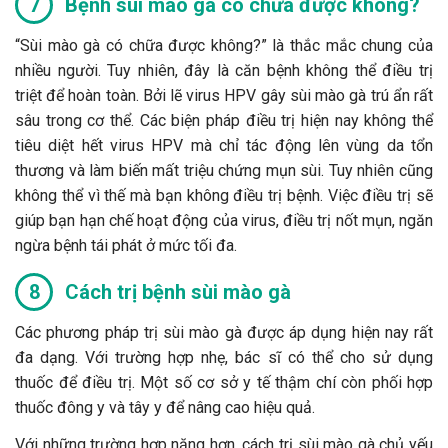
Bệnh sùi mào gà có chữa được không?
“Sùi mào gà có chữa được không?” là thắc mắc chung của
nhiều người. Tuy nhiên, đây là căn bệnh không thể điều trị
triệt để hoàn toàn. Bởi lẽ virus HPV gây sùi mào gà trú ẩn rất
sâu trong cơ thể. Các biện pháp điều trị hiện nay không thể
tiêu diệt hết virus HPV mà chỉ tác động lên vùng da tổn
thương và làm biến mất triệu chứng mụn sùi. Tuy nhiên cũng
không thể vì thế mà bạn không điều trị bệnh. Việc điều trị sẽ
giúp bạn hạn chế hoạt động của virus, điều trị nốt mụn, ngăn
ngừa bệnh tái phát ở mức tối đa.
Cách trị bệnh sùi mào gà
Các phương pháp trị sùi mào gà được áp dụng hiện nay rất
đa dạng. Với trường hợp nhẹ, bác sĩ có thể cho sử dụng
thuốc để điều trị. Một số cơ sở y tế thậm chí còn phối hợp
thuốc đông y và tây y để nâng cao hiệu quả.
Với những trường hợp nặng hơn, cách trị sùi mào gà chủ yếu