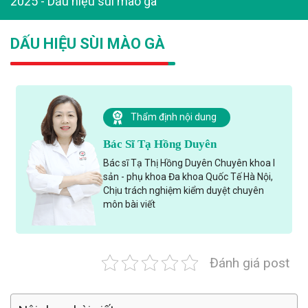
2025
-
Dấu hiệu sùi mào gà
DẤU HIỆU SÙI MÀO GÀ
Thẩm định nội dung
Bác Sĩ Tạ Hồng Duyên
Bác sĩ Tạ Thị Hồng Duyên Chuyên khoa I
sản - phụ khoa Đa khoa Quốc Tế Hà Nội,
Chịu trách nghiệm kiểm duyệt chuyên
môn bài viết
Đánh giá post