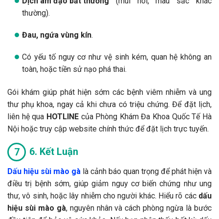
Dịch âm đạo bất thường
(mùi hôi, màu sắc khác
thường).
Đau, ngứa vùng kín
.
Có yếu tố nguy cơ như vệ sinh kém, quan hệ không an
toàn, hoặc tiền sử nạo phá thai.
Gói khám giúp phát hiện sớm các bệnh viêm nhiễm và ung
thư phụ khoa, ngay cả khi chưa có triệu chứng. Để đặt lịch,
liên hệ qua
HOTLINE
của Phòng Khám Đa Khoa Quốc Tế Hà
Nội hoặc truy cập website chính thức để đặt lịch trực tuyến.
6. Kết Luận
Dấu hiệu sùi mào gà
là cảnh báo quan trọng để phát hiện và
điều trị bệnh sớm, giúp giảm nguy cơ biến chứng như ung
thư, vô sinh, hoặc lây nhiễm cho người khác. Hiểu rõ các
dấu
hiệu sùi mào gà
, nguyên nhân và cách phòng ngừa là bước