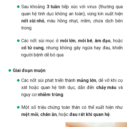
Sau khoảng
3 tuần
tiếp xúc với virus (thường qua
quan hệ tình dục không an toàn), vùng kín xuất hiện
nốt sùi nhỏ
, màu hồng nhạt, mềm, chứa dịch bên
trong.
Các nốt sùi mọc ở
môi lớn
,
môi bé
,
âm đạo
, hoặc
cổ tử cung
, nhưng không gây ngứa hay đau, khiến
người bệnh dễ bỏ qua.
Giai đoạn muộn
:
Các nốt sùi phát triển thành
mảng lớn
, dễ vỡ khi cọ
xát hoặc quan hệ tình dục, dẫn đến
chảy máu
và
nguy cơ
nhiễm trùng
.
Một số triệu chứng toàn thân có thể xuất hiện như
mệt mỏi
,
chán ăn
, hoặc
đau rát khi quan hệ
.