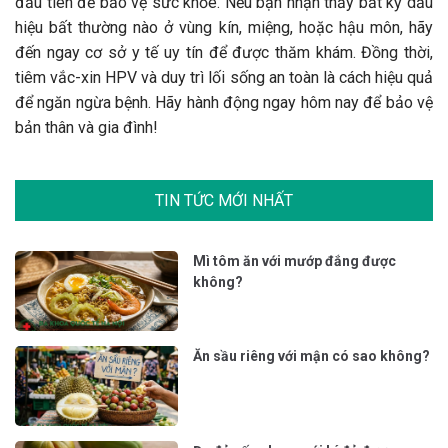
đầu tiên để bảo vệ sức khỏe. Nếu bạn nhận thấy bất kỳ dấu
hiệu bất thường nào ở vùng kín, miệng, hoặc hậu môn, hãy
đến ngay cơ sở y tế uy tín để được thăm khám. Đồng thời,
tiêm vắc-xin HPV và duy trì lối sống an toàn là cách hiệu quả
để ngăn ngừa bệnh. Hãy hành động ngay hôm nay để bảo vệ
bản thân và gia đình!
TIN TỨC MỚI NHẤT
Mì tôm ăn với mướp đắng được
không?
Ăn sầu riêng với mận có sao không?