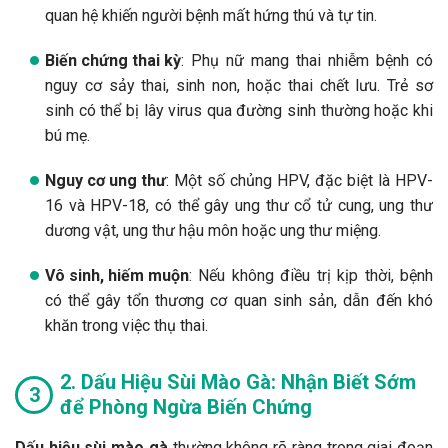
quan hệ khiến người bệnh mất hứng thú và tự tin.
Biến chứng thai kỳ
: Phụ nữ mang thai nhiễm bệnh có
nguy cơ sảy thai, sinh non, hoặc thai chết lưu. Trẻ sơ
sinh có thể bị lây virus qua đường sinh thường hoặc khi
bú mẹ.
Nguy cơ ung thư
: Một số chủng HPV, đặc biệt là HPV-
16 và HPV-18, có thể gây ung thư cổ tử cung, ung thư
dương vật, ung thư hậu môn hoặc ung thư miệng.
Vô sinh, hiếm muộn
: Nếu không điều trị kịp thời, bệnh
có thể gây tổn thương cơ quan sinh sản, dẫn đến khó
khăn trong việc thụ thai.
2. Dấu Hiệu Sùi Mào Gà: Nhận Biết Sớm
để Phòng Ngừa Biến Chứng
Dấu hiệu sùi mào gà
thường không rõ ràng trong giai đoạn