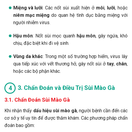
Miệng và lưỡi
: Các nốt sùi xuất hiện ở
môi
,
lưỡi
, hoặc
niêm mạc miệng
do quan hệ tình dục bằng miệng với
người nhiễm virus.
Hậu môn
: Nốt sùi mọc quanh
hậu môn
, gây ngứa, khó
chịu, đặc biệt khi đi vệ sinh.
Vùng da khác
: Trong một số trường hợp hiếm, virus lây
qua tiếp xúc với vết thương hở, gây nốt sùi ở
tay
,
chân
,
hoặc các bộ phận khác.
3. Chẩn Đoán và Điều Trị Sùi Mào Gà
3.1. Chẩn Đoán Sùi Mào Gà
Khi nhận thấy
dấu hiệu sùi mào gà
, người bệnh cần đến các
cơ sở y tế uy tín để được thăm khám. Các phương pháp chẩn
đoán bao gồm: