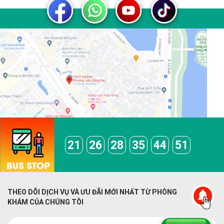
21
26
28
35
44
51
THEO DÕI DỊCH VỤ VÀ ƯU ĐÃI MỚI NHẤT TỪ PHÒNG
KHÁM CỦA CHÚNG TÔI