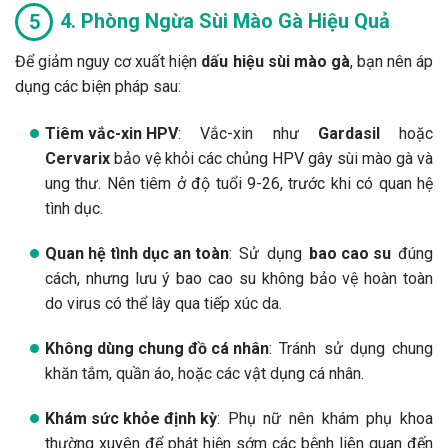
4. Phòng Ngừa Sùi Mào Gà Hiệu Quả
Để giảm nguy cơ xuất hiện
dấu hiệu sùi mào gà
, bạn nên áp
dụng các biện pháp sau:
Tiêm vắc-xin HPV
: Vắc-xin như
Gardasil
hoặc
Cervarix
bảo vệ khỏi các chủng HPV gây sùi mào gà và
ung thư. Nên tiêm ở độ tuổi 9-26, trước khi có quan hệ
tình dục.
Quan hệ tình dục an toàn
: Sử dụng
bao cao su
đúng
cách, nhưng lưu ý bao cao su không bảo vệ hoàn toàn
do virus có thể lây qua tiếp xúc da.
Không dùng chung đồ cá nhân
: Tránh sử dụng chung
khăn tắm, quần áo, hoặc các vật dụng cá nhân.
Khám sức khỏe định kỳ
: Phụ nữ nên khám phụ khoa
thường xuyên để phát hiện sớm các bệnh liên quan đến