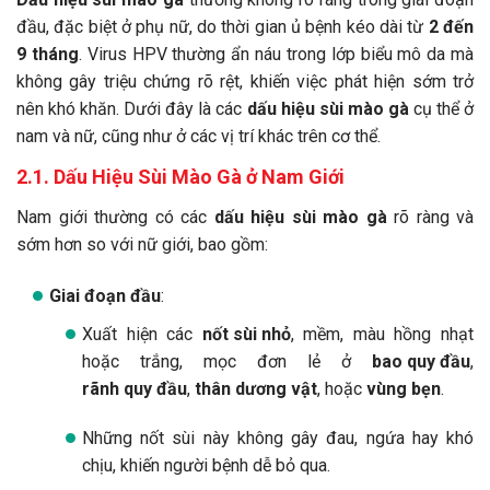
đầu, đặc biệt ở phụ nữ, do thời gian ủ bệnh kéo dài từ
2 đến
9 tháng
. Virus HPV thường ẩn náu trong lớp biểu mô da mà
không gây triệu chứng rõ rệt, khiến việc phát hiện sớm trở
nên khó khăn. Dưới đây là các
dấu hiệu sùi mào gà
cụ thể ở
nam và nữ, cũng như ở các vị trí khác trên cơ thể.
2.1. Dấu Hiệu Sùi Mào Gà ở Nam Giới
Nam giới thường có các
dấu hiệu sùi mào gà
rõ ràng và
sớm hơn so với nữ giới, bao gồm:
Giai đoạn đầu
:
Xuất hiện các
nốt sùi nhỏ
, mềm, màu hồng nhạt
hoặc trắng, mọc đơn lẻ ở
bao quy đầu
,
rãnh quy đầu
,
thân dương vật
, hoặc
vùng bẹn
.
Những nốt sùi này không gây đau, ngứa hay khó
chịu, khiến người bệnh dễ bỏ qua.