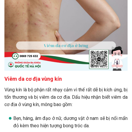
Viêm da cơ địa vùng kín
Vùng kín là bộ phận rất nhạy cảm vì thế rất dễ bị kích ứng, bị
tổn thương và bị viêm da cơ địa. Dấu hiệu nhận biết viêm da
cơ địa ở vùng kín, mông bao gồm:
Bẹn, háng, âm đạo ở nữ, dương vật ở nam sẽ bị nổi mẩn
đỏ kèm theo hiện tượng bong tróc da.