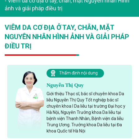
-
Viêm da cơ địa ở tay, chân, mặt Nguyên nhân Hình
ảnh và giải pháp điều trị
VIÊM DA CƠ ĐỊA Ở TAY, CHÂN, MẶT
NGUYÊN NHÂN HÌNH ẢNH VÀ GIẢI PHÁP
ĐIỀU TRỊ
Thẩm định nội dung
Nguyễn Thị Quy
Giới thiệu Thạc sĩ, bác sĩ chuyên khoa Da
liễu Nguyễn Thị Quy Tốt nghiệp bác sĩ
chuyên khoa I Da liễu tại trường Đại học y
Hà Nội, Nguyên Trưởng khoa Da liễu tại
bệnh viện Thanh Nhàn, Bệnh viện da liễu
Trung Ương. Trưởng khoa Da liễu tại Đa
khoa Quốc tế Hà Nội