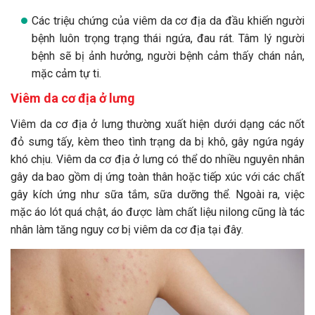
Các triệu chứng của viêm da cơ địa da đầu khiến người
bệnh luôn trọng trạng thái ngứa, đau rát. Tâm lý người
bệnh sẽ bị ảnh hưởng, người bệnh cảm thấy chán nản,
mặc cảm tự ti.
Viêm da cơ địa ở lưng
Viêm da cơ địa ở lưng thường xuất hiện dưới dạng các nốt
đỏ sưng tấy, kèm theo tình trạng da bị khô, gây ngứa ngáy
khó chịu. Viêm da cơ địa ở lưng có thể do nhiều nguyên nhân
gây da bao gồm dị ứng toàn thân hoặc tiếp xúc với các chất
gây kích ứng như sữa tắm, sữa dưỡng thể. Ngoài ra, việc
mặc áo lót quá chật, áo được làm chất liệu nilong cũng là tác
nhân làm tăng nguy cơ bị viêm da cơ địa tại đây.