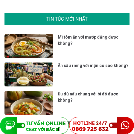
TIN TỨC MỚI NHẤT
Mì tôm ăn với mướp đắng được
không?
Ăn sầu riêng với mận có sao không?
Đu đủ nấu chung với bí đỏ được
không?
Mì tôm omachi xốt bò hầm bao
nhiêu calo và ăn có béo không?