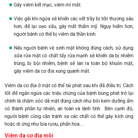
Gây viêm kết mạc, viêm mí mắt.
Việc gãi khi ngứa sẽ khiến các vết trầy bị tổn thương sâu
hơn, để lại sẹo xấu, gây mất thẩm mỹ. Nguy hiểm hơn,
người bệnh có thể bị viêm da thần kinh.
Nếu người bệnh vệ sinh mặt không đúng cách, sử dụng
sữa rửa mặt có chất tẩy rửa mạnh sẽ khiến da bị nhiễm
trùng, bị bội nhiễm, bệnh sẽ lan ra toàn bộ khuôn mặt,
gây viêm da cơ địa xung quanh mắt.
Viêm da cơ địa ở mặt có thể tái phát sau khi đã điều trị. Cách
tốt để ngăn ngừa các triệu chứng của bệnh bùng phát trở lại
chính là chăm sóc dã mặt đúng cách như bôi kem dưỡng ẩm
có thành phần tự nhiên, an toàn và lành tính. Bên cạnh đó,
người bệnh cũng cần tránh xa các chất có thể gây kích ứng
hoặc dị ứng như bia rươu, phấn hoa….
Viêm da cơ địa môi